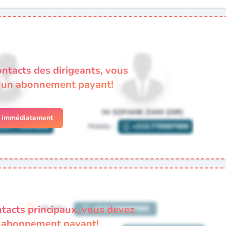
ontacts des dirigeants, vous
à un abonnement payant!
r immédiatement
ntacts principaux, vous devez
n abonnement payant!