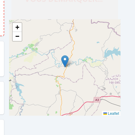
+
−
Leaflet