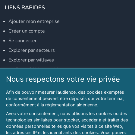
LIENS RAPIDES
Ajouter mon entreprise
Créer un compte
Se connecter
Explorer par secteurs
Explorer par willayas
Le Guide D'Alger, guide-alger.com
Nous respectons votre vie privée
NOS RÉSEAUX SOCIAUX
Afin de pouvoir mesurer l'audience, des cookies exemptés
Notre page Facebook
de consentement peuvent être déposés sur votre terminal,
conformément à la réglementation algérienne.
Notre page LinkedIn
Avec votre consentement, nous utilisons les cookies ou des
Notre page Instagram
technologies similaires pour stocker, accéder à et traiter des
données personnelles telles que vos visites à ce site Web,
Notre page Twitter
les adresses IP et les identifiants des cookies. Vous pouvez