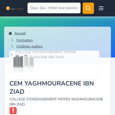
Open user
Accueil
Formation
Collèges publics
COLLEGE D'ENSEIGNEMENT MOYEN
YAGHMOURACENE IBN ZIAD
CEM YAGHMOURACENE IBN
ZIAD
COLLEGE D'ENSEIGNEMENT MOYEN YAGHMOURACENE
IBN ZIAD