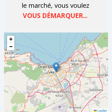
+
−
Leaflet