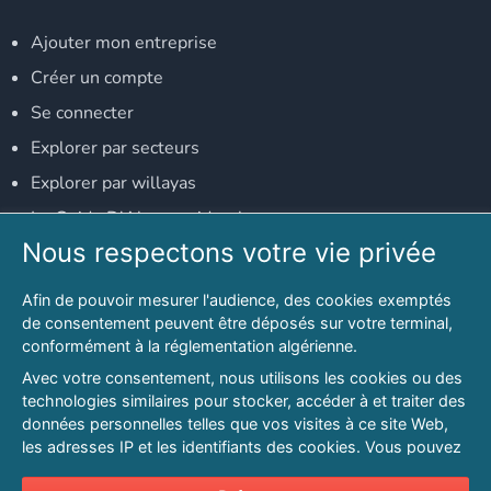
Ajouter mon entreprise
Créer un compte
Se connecter
Explorer par secteurs
Explorer par willayas
Le Guide D'Alger, guide-alger.com
Nous respectons votre vie privée
NOS RÉSEAUX SOCIAUX
Afin de pouvoir mesurer l'audience, des cookies exemptés
Notre page Facebook
de consentement peuvent être déposés sur votre terminal,
conformément à la réglementation algérienne.
Notre page LinkedIn
Avec votre consentement, nous utilisons les cookies ou des
Notre page Instagram
technologies similaires pour stocker, accéder à et traiter des
données personnelles telles que vos visites à ce site Web,
Notre page Twitter
les adresses IP et les identifiants des cookies. Vous pouvez
refuser ou vous opposer au traitement des données fondé