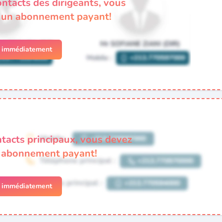
ontacts des dirigeants, vous
à un abonnement payant!
r immédiatement
ntacts principaux, vous devez
n abonnement payant!
r immédiatement