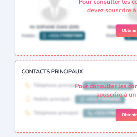
Pour consulter les c
devez souscrire 
Obteni
CONTACTS PRINCIPAUX
Pour consulter les co
souscrire à u
Obteni