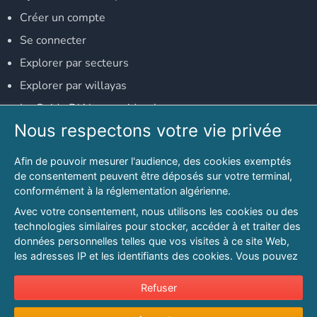
Créer un compte
Se connecter
Explorer par secteurs
Explorer par willayas
Le Guide D'Alger, guide-alger.com
Nous respectons votre vie privée
NOS RÉSEAUX SOCIAUX
Afin de pouvoir mesurer l'audience, des cookies exemptés
Notre page Facebook
de consentement peuvent être déposés sur votre terminal,
conformément à la réglementation algérienne.
Notre page LinkedIn
Avec votre consentement, nous utilisons les cookies ou des
Notre page Instagram
technologies similaires pour stocker, accéder à et traiter des
données personnelles telles que vos visites à ce site Web,
Notre page Twitter
les adresses IP et les identifiants des cookies. Vous pouvez
refuser ou vous opposer au traitement des données fondé
sur l'intérêt légitime à tout moment en cliquant sur « Refuser
Refuser
© 2026 PAGESMAGHREB.COM. ALL RIGHTS RESERVED
».
Mentions légales
|
Conditions générales d'utilisation
|
Politique de