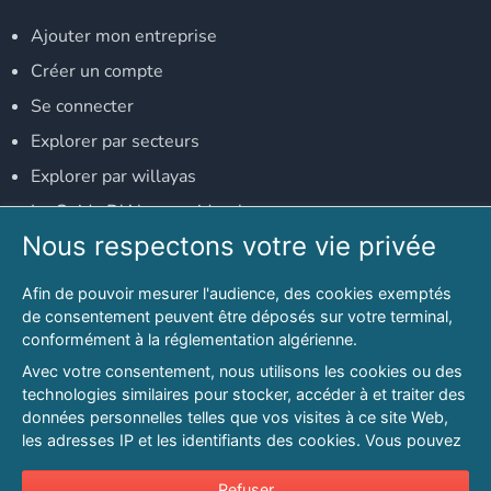
Ajouter mon entreprise
Créer un compte
Se connecter
Explorer par secteurs
Explorer par willayas
Le Guide D'Alger, guide-alger.com
Nous respectons votre vie privée
NOS RÉSEAUX SOCIAUX
Afin de pouvoir mesurer l'audience, des cookies exemptés
Notre page Facebook
de consentement peuvent être déposés sur votre terminal,
conformément à la réglementation algérienne.
Notre page LinkedIn
Avec votre consentement, nous utilisons les cookies ou des
Notre page Instagram
technologies similaires pour stocker, accéder à et traiter des
données personnelles telles que vos visites à ce site Web,
Notre page Twitter
les adresses IP et les identifiants des cookies. Vous pouvez
refuser ou vous opposer au traitement des données fondé
sur l'intérêt légitime à tout moment en cliquant sur « Refuser
Refuser