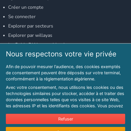
Créer un compte
Se connecter
Explorer par secteurs
Explorer par willayas
Le Guide D'Alger, guide-alger.com
Nous respectons votre vie privée
NOS RÉSEAUX SOCIAUX
Afin de pouvoir mesurer l'audience, des cookies exemptés
Notre page Facebook
de consentement peuvent être déposés sur votre terminal,
conformément à la réglementation algérienne.
Notre page LinkedIn
Avec votre consentement, nous utilisons les cookies ou des
Notre page Instagram
technologies similaires pour stocker, accéder à et traiter des
données personnelles telles que vos visites à ce site Web,
Notre page Twitter
les adresses IP et les identifiants des cookies. Vous pouvez
refuser ou vous opposer au traitement des données fondé
sur l'intérêt légitime à tout moment en cliquant sur « Refuser
Refuser
© 2026 PAGESMAGHREB.COM. ALL RIGHTS RESERVED
».
Mentions légales
|
Conditions générales d'utilisation
|
Politique de