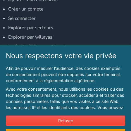
Créer un compte
Se connecter
Explorer par secteurs
Explorer par willayas
Le Guide D'Alger, guide-alger.com
Nous respectons votre vie privée
NOS RÉSEAUX SOCIAUX
Afin de pouvoir mesurer l'audience, des cookies exemptés
Notre page Facebook
de consentement peuvent être déposés sur votre terminal,
conformément à la réglementation algérienne.
Notre page LinkedIn
Avec votre consentement, nous utilisons les cookies ou des
Notre page Instagram
technologies similaires pour stocker, accéder à et traiter des
données personnelles telles que vos visites à ce site Web,
Notre page Twitter
les adresses IP et les identifiants des cookies. Vous pouvez
refuser ou vous opposer au traitement des données fondé
sur l'intérêt légitime à tout moment en cliquant sur « Refuser
Refuser
© 2026 PAGESMAGHREB.COM. ALL RIGHTS RESERVED
».