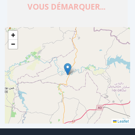
+
−
Leaflet