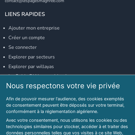
contact@lespagesmaghreb.com
LIENS RAPIDES
Ajouter mon entreprise
Créer un compte
Se connecter
Explorer par secteurs
Explorer par willayas
Le Guide D'Alger, guide-alger.com
Nous respectons votre vie privée
NOS RÉSEAUX SOCIAUX
Afin de pouvoir mesurer l'audience, des cookies exemptés
Notre page Facebook
de consentement peuvent être déposés sur votre terminal,
conformément à la réglementation algérienne.
Notre page LinkedIn
Avec votre consentement, nous utilisons les cookies ou des
Notre page Instagram
technologies similaires pour stocker, accéder à et traiter des
données personnelles telles que vos visites à ce site Web,