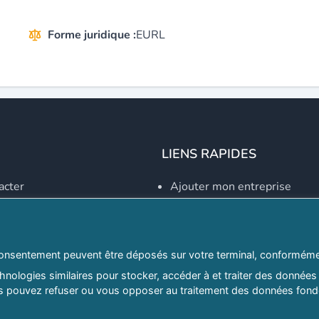
Forme juridique :
EURL
LIENS RAPIDES
acter
Ajouter mon entreprise
Créer un compte
Se connecter
Explorer par secteurs
onsentement peuvent être déposés sur votre terminal, conformémen
nologies similaires pour stocker, accéder à et traiter des données 
Explorer par willayas
ous pouvez refuser ou vous opposer au traitement des données fondé
ghreb.com
Le Guide D'Alger, guide-alg