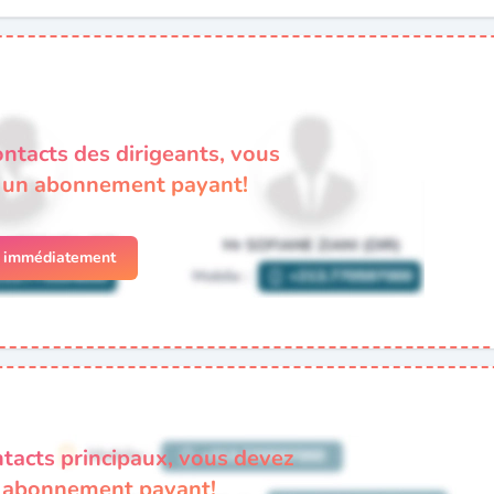
ontacts des dirigeants, vous
à un abonnement payant!
r immédiatement
ntacts principaux, vous devez
n abonnement payant!