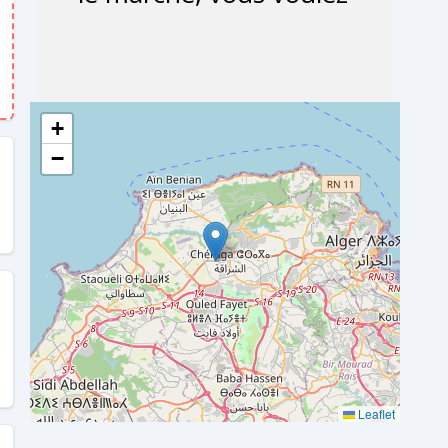
+
−
Leaflet