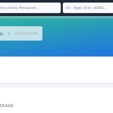
els
CETRAM EURL
OCKAGE.