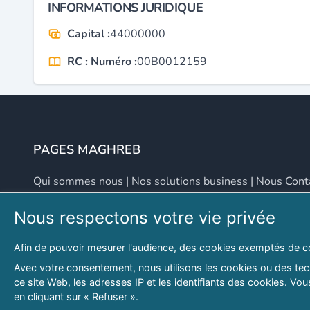
INFORMATIONS JURIDIQUE
Capital :
44000000
RC : Numéro :
00B0012159
PAGES MAGHREB
Qui sommes nous
|
Nos solutions business
|
Nous Cont
Nous respectons votre vie privée
NOUS CONTACTER
Afin de pouvoir mesurer l'audience, des cookies exemptés de c
Adresse
Email
Avec votre consentement, nous utilisons les cookies ou des tech
ce site Web, les adresses IP et les identifiants des cookies. V
46 LOT. PETITE PROVENCE SIDI YAHIA
contact@lespagesma
en cliquant sur « Refuser ».
Hydra, Alger (16), Algérie