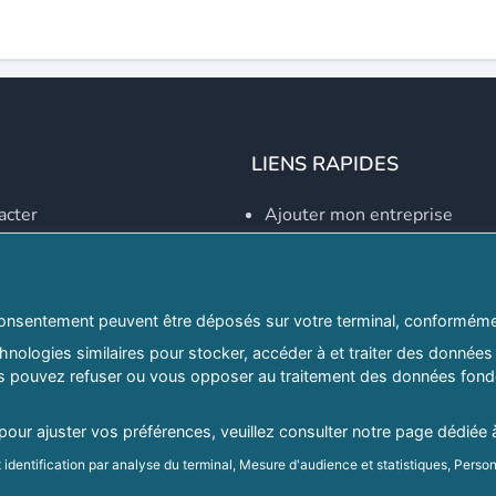
LIENS RAPIDES
acter
Ajouter mon entreprise
Créer un compte
Se connecter
Explorer par secteurs
onsentement peuvent être déposés sur votre terminal, conformémen
nologies similaires pour stocker, accéder à et traiter des données 
Explorer par willayas
ous pouvez refuser ou vous opposer au traitement des données fondé
ghreb.com
Le Guide D'Alger, guide-alg
 pour ajuster vos préférences, veuillez consulter notre page dédiée 
identification par analyse du terminal, Mesure d'audience et statistiques, Person
Mentions légales
|
Conditions générales d'utilisation
|
Politique d
d'audience et développement de produit, Stocker et/ou accéder à des informatio