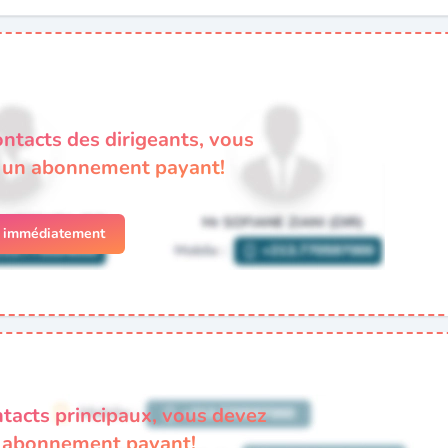
ontacts des dirigeants, vous
à un abonnement payant!
r immédiatement
ntacts principaux, vous devez
n abonnement payant!