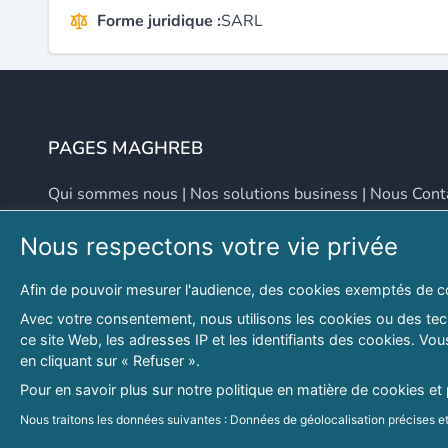
Forme juridique :
SARL
PAGES MAGHREB
Qui sommes nous
|
Nos solutions business
|
Nous Cont
Nous respectons votre vie privée
NOUS CONTACTER
Afin de pouvoir mesurer l'audience, des cookies exemptés de c
Adresse
Email
Avec votre consentement, nous utilisons les cookies ou des tech
ce site Web, les adresses IP et les identifiants des cookies. V
46 LOT. PETITE PROVENCE SIDI YAHIA
contact@lespagesma
en cliquant sur « Refuser ».
Hydra, Alger (16), Algérie
Pour en savoir plus sur notre politique en matière de cookies et
© 2026 PAGESMAGHREB.COM. ALL RIGHTS RESERVED
Nous traitons les données suivantes : Données de géolocalisation précises et 
personnalisés, mesure de performance des publicités et du contenu, données 