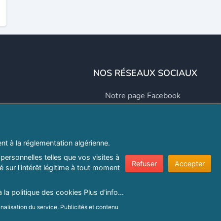
NOS RÉSEAUX SOCIAUX
Notre page Facebook
Notre page LinkedIn
Notre page Instagram
t à la réglementation algérienne.
Notre page Twitter
personnelles telles que vos visites à
Refuser
Accepter
 sur l'intérêt légitime à tout moment
er.com
à la politique des cookies
Plus d'info...
nalisation du service, Publicités et contenu
e confidentialité
|
Protection de la vie privée
|
Politique de cookie
ns sur un terminal.