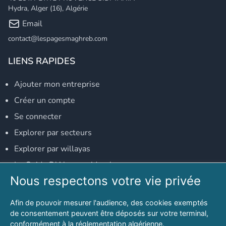
Hydra, Alger (16), Algérie
Email
contact@lespagesmaghreb.com
LIENS RAPIDES
Ajouter mon entreprise
Créer un compte
Se connecter
Explorer par secteurs
Explorer par willayas
Le Guide D'Alger, guide-alger.com
Nous respectons votre vie privée
NOS RÉSEAUX SOCIAUX
Afin de pouvoir mesurer l'audience, des cookies exemptés
Notre page Facebook
de consentement peuvent être déposés sur votre terminal,
conformément à la réglementation algérienne.
Notre page LinkedIn