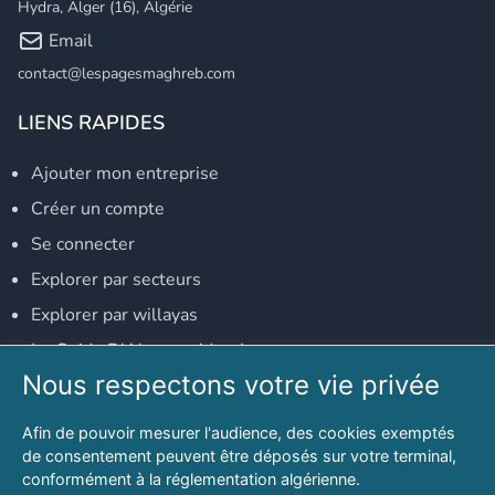
Hydra, Alger (16), Algérie
Email
contact@lespagesmaghreb.com
LIENS RAPIDES
Ajouter mon entreprise
Créer un compte
Se connecter
Explorer par secteurs
Explorer par willayas
Le Guide D'Alger, guide-alger.com
Nous respectons votre vie privée
NOS RÉSEAUX SOCIAUX
Afin de pouvoir mesurer l'audience, des cookies exemptés
Notre page Facebook
de consentement peuvent être déposés sur votre terminal,
conformément à la réglementation algérienne.
Notre page LinkedIn