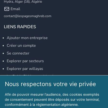
Hydra, Alger (16), Algérie
Email
contact@lespagesmaghreb.com
LIENS RAPIDES
Ajouter mon entreprise
Créer un compte
Se connecter
Explorer par secteurs
Explorer par willayas
Le Guide D'Alger, guide-alger.com
Nous respectons votre vie privée
NOS RÉSEAUX SOCIAUX
Afin de pouvoir mesurer l'audience, des cookies exemptés
Notre page Facebook
de consentement peuvent être déposés sur votre terminal,
conformément à la réglementation algérienne.
Notre page LinkedIn