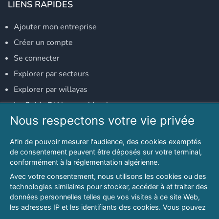
LIENS RAPIDES
Ajouter mon entreprise
Créer un compte
Se connecter
Explorer par secteurs
Explorer par willayas
Le Guide D'Alger, guide-alger.com
Nous respectons votre vie privée
NOS RÉSEAUX SOCIAUX
Afin de pouvoir mesurer l'audience, des cookies exemptés
Notre page Facebook
de consentement peuvent être déposés sur votre terminal,
conformément à la réglementation algérienne.
Notre page LinkedIn
Avec votre consentement, nous utilisons les cookies ou des
Notre page Instagram
technologies similaires pour stocker, accéder à et traiter des
données personnelles telles que vos visites à ce site Web,
Notre page Twitter
les adresses IP et les identifiants des cookies. Vous pouvez
refuser ou vous opposer au traitement des données fondé