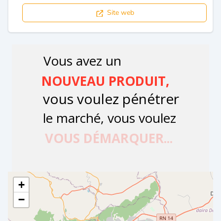
Site web
+
−