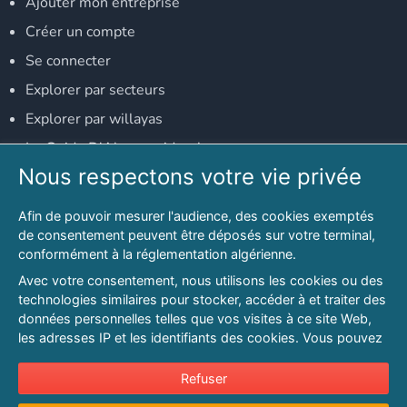
Ajouter mon entreprise
Créer un compte
Se connecter
Explorer par secteurs
Explorer par willayas
Le Guide D'Alger, guide-alger.com
Nous respectons votre vie privée
NOS RÉSEAUX SOCIAUX
Afin de pouvoir mesurer l'audience, des cookies exemptés
Notre page Facebook
de consentement peuvent être déposés sur votre terminal,
conformément à la réglementation algérienne.
Notre page LinkedIn
Avec votre consentement, nous utilisons les cookies ou des
Notre page Instagram
technologies similaires pour stocker, accéder à et traiter des
données personnelles telles que vos visites à ce site Web,
Notre page Twitter
les adresses IP et les identifiants des cookies. Vous pouvez
refuser ou vous opposer au traitement des données fondé
sur l'intérêt légitime à tout moment en cliquant sur « Refuser
Refuser
© 2026 PAGESMAGHREB.COM. ALL RIGHTS RESERVED
».