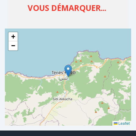
+
−
Leaflet