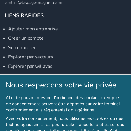
contact@lespagesmaghreb.com
LIENS RAPIDES
Ajouter mon entreprise
Créer un compte
Se connecter
Explorer par secteurs
Explorer par willayas
Le Guide D'Alger, guide-alger.com
Nous respectons votre vie privée
NOS RÉSEAUX SOCIAUX
Afin de pouvoir mesurer l'audience, des cookies exemptés
Notre page Facebook
de consentement peuvent être déposés sur votre terminal,
conformément à la réglementation algérienne.
Notre page LinkedIn
Avec votre consentement, nous utilisons les cookies ou des
Notre page Instagram
technologies similaires pour stocker, accéder à et traiter des
données personnelles telles que vos visites à ce site Web,