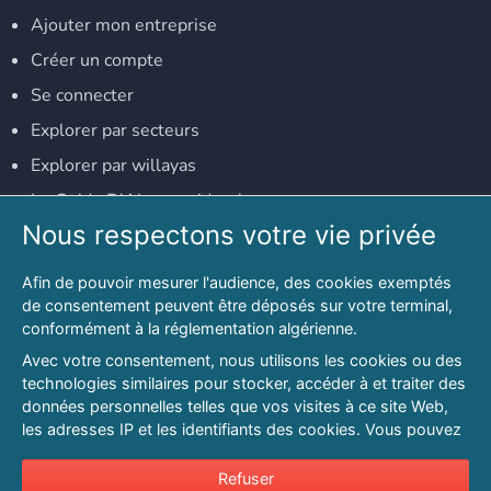
Ajouter mon entreprise
Créer un compte
Se connecter
Explorer par secteurs
Explorer par willayas
Le Guide D'Alger, guide-alger.com
Nous respectons votre vie privée
NOS RÉSEAUX SOCIAUX
Afin de pouvoir mesurer l'audience, des cookies exemptés
Notre page Facebook
de consentement peuvent être déposés sur votre terminal,
conformément à la réglementation algérienne.
Notre page LinkedIn
Avec votre consentement, nous utilisons les cookies ou des
Notre page Instagram
technologies similaires pour stocker, accéder à et traiter des
données personnelles telles que vos visites à ce site Web,
Notre page Twitter
les adresses IP et les identifiants des cookies. Vous pouvez
refuser ou vous opposer au traitement des données fondé
sur l'intérêt légitime à tout moment en cliquant sur « Refuser
Refuser