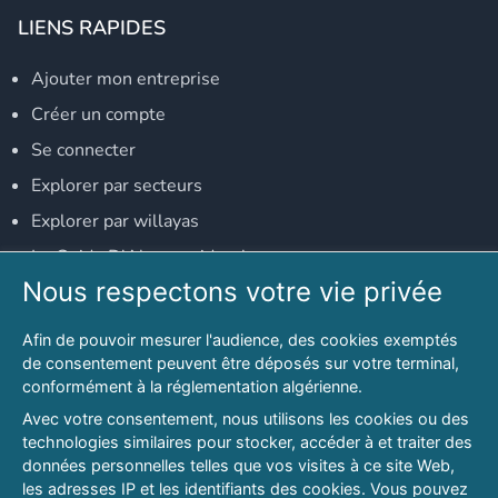
LIENS RAPIDES
Ajouter mon entreprise
Créer un compte
Se connecter
Explorer par secteurs
Explorer par willayas
Le Guide D'Alger, guide-alger.com
Nous respectons votre vie privée
NOS RÉSEAUX SOCIAUX
Afin de pouvoir mesurer l'audience, des cookies exemptés
Notre page Facebook
de consentement peuvent être déposés sur votre terminal,
conformément à la réglementation algérienne.
Notre page LinkedIn
Avec votre consentement, nous utilisons les cookies ou des
Notre page Instagram
technologies similaires pour stocker, accéder à et traiter des
données personnelles telles que vos visites à ce site Web,
Notre page Twitter
les adresses IP et les identifiants des cookies. Vous pouvez