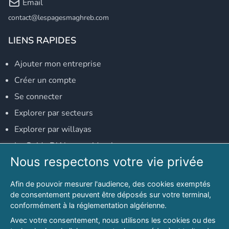
Email
contact@lespagesmaghreb.com
LIENS RAPIDES
Ajouter mon entreprise
Créer un compte
Se connecter
Explorer par secteurs
Explorer par willayas
Le Guide D'Alger, guide-alger.com
Nous respectons votre vie privée
NOS RÉSEAUX SOCIAUX
Afin de pouvoir mesurer l'audience, des cookies exemptés
Notre page Facebook
de consentement peuvent être déposés sur votre terminal,
conformément à la réglementation algérienne.
Notre page LinkedIn
Avec votre consentement, nous utilisons les cookies ou des
Notre page Instagram