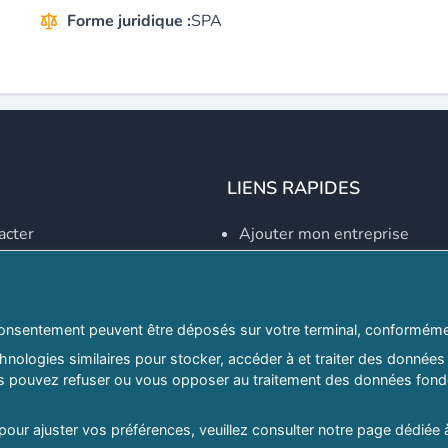
Forme juridique :
SPA
LIENS RAPIDES
acter
Ajouter mon entreprise
Créer un compte
Se connecter
Explorer par secteurs
onsentement peuvent être déposés sur votre terminal, conformémen
nologies similaires pour stocker, accéder à et traiter des données 
Explorer par willayas
ous pouvez refuser ou vous opposer au traitement des données fondé
ghreb.com
Le Guide D'Alger, guide-alg
 pour ajuster vos préférences, veuillez consulter notre page dédiée 