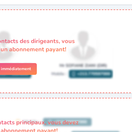
ontacts des dirigeants, vous
à un abonnement payant!
r immédiatement
ntacts principaux, vous devez
n abonnement payant!