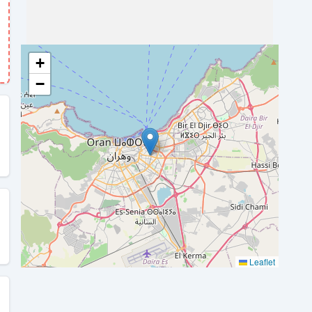
+
−
Leaflet