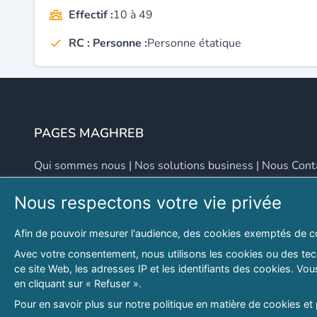
Effectif :
10 à 49
RC : Personne :
Personne étatique
PAGES MAGHREB
Qui sommes nous
|
Nos solutions business
|
Nous Cont
Nous respectons votre vie privée
NOUS CONTACTER
Afin de pouvoir mesurer l'audience, des cookies exemptés de c
Adresse
Email
Avec votre consentement, nous utilisons les cookies ou des tech
ce site Web, les adresses IP et les identifiants des cookies. V
46 LOT. PETITE PROVENCE SIDI YAHIA
contact@lespagesma
en cliquant sur « Refuser ».
Hydra, Alger (16), Algérie
Pour en savoir plus sur notre politique en matière de cookies et