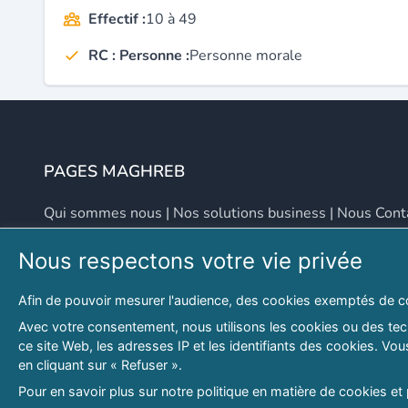
Effectif :
10 à 49
RC : Personne :
Personne morale
PAGES MAGHREB
Qui sommes nous
|
Nos solutions business
|
Nous Cont
Nous respectons votre vie privée
NOUS CONTACTER
Afin de pouvoir mesurer l'audience, des cookies exemptés de c
Adresse
Email
Avec votre consentement, nous utilisons les cookies ou des tech
ce site Web, les adresses IP et les identifiants des cookies. V
46 LOT. PETITE PROVENCE SIDI YAHIA
contact@lespagesma
en cliquant sur « Refuser ».
Hydra, Alger (16), Algérie
Pour en savoir plus sur notre politique en matière de cookies et