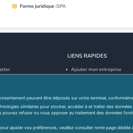
Forme juridique :
SPA
LIENS RAPIDES
acter
Ajouter mon entreprise
Créer un compte
Se connecter
Explorer par secteurs
onsentement peuvent être déposés sur votre terminal, conformémen
nologies similaires pour stocker, accéder à et traiter des données 
Explorer par willayas
ous pouvez refuser ou vous opposer au traitement des données fondé
ghreb.com
Le Guide D'Alger, guide-alg
 pour ajuster vos préférences, veuillez consulter notre page dédiée 