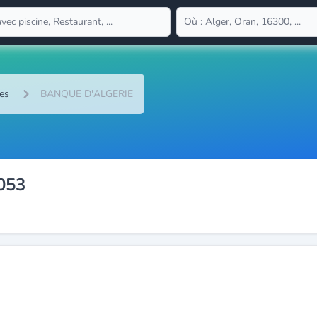
es
BANQUE D'ALGERIE
053