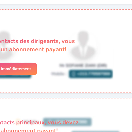
ontacts des dirigeants, vous
à un abonnement payant!
r immédiatement
ntacts principaux, vous devez
n abonnement payant!