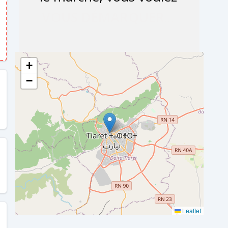
+
−
Leaflet