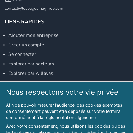
contact@lespagesmaghreb.com
LIENS RAPIDES
Ajouter mon entreprise
Créer un compte
Se connecter
Explorer par secteurs
Explorer par willayas
Le Guide D'Alger, guide-alger.com
Nous respectons votre vie privée
NOS RÉSEAUX SOCIAUX
Afin de pouvoir mesurer l'audience, des cookies exemptés
Notre page Facebook
de consentement peuvent être déposés sur votre terminal,
conformément à la réglementation algérienne.
Notre page LinkedIn
Avec votre consentement, nous utilisons les cookies ou des
Notre page Instagram
technologies similaires pour stocker, accéder à et traiter des