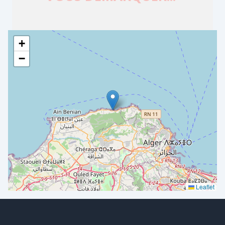
+
−
Leaflet