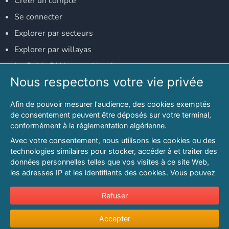
Créer un compte
Se connecter
Explorer par secteurs
Explorer par willayas
Le Guide D'Alger, guide-alger.com
Nous respectons votre vie privée
NOS RÉSEAUX SOCIAUX
Afin de pouvoir mesurer l'audience, des cookies exemptés
Notre page Facebook
de consentement peuvent être déposés sur votre terminal,
conformément à la réglementation algérienne.
Notre page LinkedIn
Avec votre consentement, nous utilisons les cookies ou des
Notre page Instagram
technologies similaires pour stocker, accéder à et traiter des
données personnelles telles que vos visites à ce site Web,
Notre page Twitter
les adresses IP et les identifiants des cookies. Vous pouvez
refuser ou vous opposer au traitement des données fondé
sur l'intérêt légitime à tout moment en cliquant sur « Refuser
Refuser
© 2026 PAGESMAGHREB.COM. ALL RIGHTS RESERVED
».
Mentions légales
|
Conditions générales d'utilisation
|
Politique de
Accepter
Pour en savoir plus sur notre politique en matière de cookies
confidentialité
|
Protection de la vie privée
|
Politique de cookie