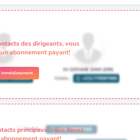
ontacts des dirigeants, vous
à un abonnement payant!
r immédiatement
ntacts principaux, vous devez
n abonnement payant!