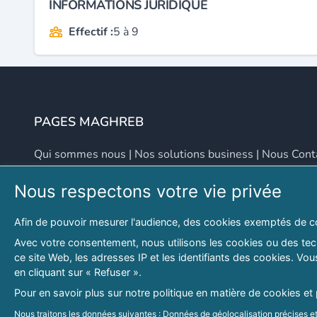
INFORMATIONS JURIDIQUE
Effectif :
5 à 9
PAGES MAGHREB
Qui sommes nous
|
Nos solutions business
|
Nous Cont
Nous respectons votre vie privée
NOUS CONTACTER
Afin de pouvoir mesurer l'audience, des cookies exemptés de c
Adresse
Email
Avec votre consentement, nous utilisons les cookies ou des tech
ce site Web, les adresses IP et les identifiants des cookies. V
46 LOT. PETITE PROVENCE SIDI YAHIA
contact@lespagesma
en cliquant sur « Refuser ».
Hydra, Alger (16), Algérie
Pour en savoir plus sur notre politique en matière de cookies et
© 2026 PAGESMAGHREB.COM. ALL RIGHTS RESERVED
Nous traitons les données suivantes : Données de géolocalisation précises et 