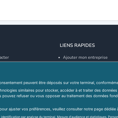
LIENS RAPIDES
acter
Ajouter mon entreprise
Créer un compte
Se connecter
Explorer par secteurs
onsentement peuvent être déposés sur votre terminal, conformémen
nologies similaires pour stocker, accéder à et traiter des données 
Explorer par willayas
ous pouvez refuser ou vous opposer au traitement des données fondé
ghreb.com
Le Guide D'Alger, guide-alg
 pour ajuster vos préférences, veuillez consulter notre page dédiée 
identification par analyse du terminal, Mesure d'audience et statistiques, Person
Mentions légales
|
Conditions générales d'utilisation
|
Politique d