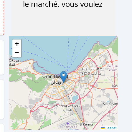
+
−
Leaflet