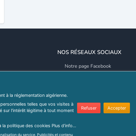
NOS RÉSEAUX SOCIAUX
Notre page Facebook
Notre page LinkedIn
Notre page Instagram
t à la réglementation algérienne.
Notre page Twitter
personnelles telles que vos visites à
Refuser
Accepter
 sur l'intérêt légitime à tout moment
er.com
à la politique des cookies
Plus d'info...
nalisation du service, Publicités et contenu
e confidentialité
|
Protection de la vie privée
|
Politique de cookie