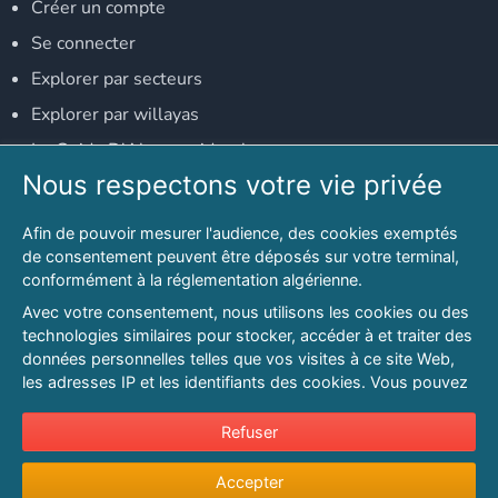
Créer un compte
Se connecter
Explorer par secteurs
Explorer par willayas
Le Guide D'Alger, guide-alger.com
Nous respectons votre vie privée
NOS RÉSEAUX SOCIAUX
Afin de pouvoir mesurer l'audience, des cookies exemptés
Notre page Facebook
de consentement peuvent être déposés sur votre terminal,
conformément à la réglementation algérienne.
Notre page LinkedIn
Avec votre consentement, nous utilisons les cookies ou des
Notre page Instagram
technologies similaires pour stocker, accéder à et traiter des
données personnelles telles que vos visites à ce site Web,
Notre page Twitter
les adresses IP et les identifiants des cookies. Vous pouvez
refuser ou vous opposer au traitement des données fondé
sur l'intérêt légitime à tout moment en cliquant sur « Refuser
Refuser
© 2026 PAGESMAGHREB.COM. ALL RIGHTS RESERVED
».
Mentions légales
|
Conditions générales d'utilisation
|
Politique de
Accepter
Pour en savoir plus sur notre politique en matière de cookies
confidentialité
|
Protection de la vie privée
|
Politique de cookie