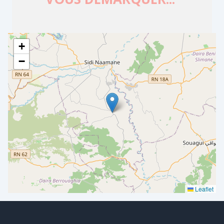
+
−
Leaflet