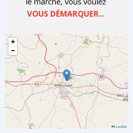
+
−
Leaflet