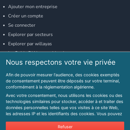
Ajouter mon entreprise
Créer un compte
Se connecter
Explorer par secteurs
Explorer par willayas
Le Guide D'Alger, guide-alger.com
Nous respectons votre vie privée
NOS RÉSEAUX SOCIAUX
Afin de pouvoir mesurer l'audience, des cookies exemptés
Notre page Facebook
de consentement peuvent être déposés sur votre terminal,
conformément à la réglementation algérienne.
Notre page LinkedIn
Avec votre consentement, nous utilisons les cookies ou des
Notre page Instagram
technologies similaires pour stocker, accéder à et traiter des
données personnelles telles que vos visites à ce site Web,
Notre page Twitter
les adresses IP et les identifiants des cookies. Vous pouvez
refuser ou vous opposer au traitement des données fondé
sur l'intérêt légitime à tout moment en cliquant sur « Refuser
Refuser