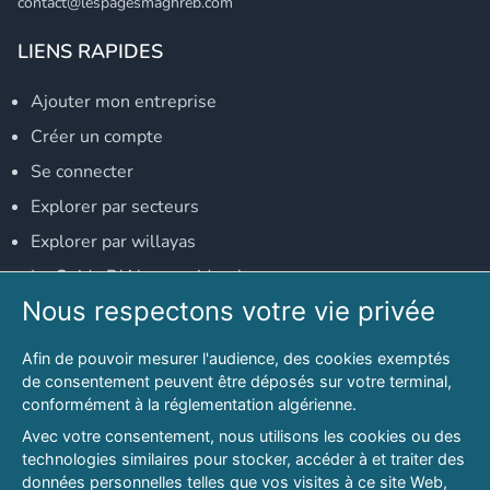
contact@lespagesmaghreb.com
LIENS RAPIDES
Ajouter mon entreprise
Créer un compte
Se connecter
Explorer par secteurs
Explorer par willayas
Le Guide D'Alger, guide-alger.com
Nous respectons votre vie privée
NOS RÉSEAUX SOCIAUX
Afin de pouvoir mesurer l'audience, des cookies exemptés
Notre page Facebook
de consentement peuvent être déposés sur votre terminal,
conformément à la réglementation algérienne.
Notre page LinkedIn
Avec votre consentement, nous utilisons les cookies ou des
Notre page Instagram
technologies similaires pour stocker, accéder à et traiter des
données personnelles telles que vos visites à ce site Web,