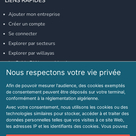
LIENS RAPIDES
Ajouter mon entreprise
Créer un compte
Se connecter
Explorer par secteurs
Explorer par willayas
Le Guide D'Alger, guide-alger.com
Nous respectons votre vie privée
NOS RÉSEAUX SOCIAUX
Afin de pouvoir mesurer l'audience, des cookies exemptés
Notre page Facebook
de consentement peuvent être déposés sur votre terminal,
conformément à la réglementation algérienne.
Notre page LinkedIn
Avec votre consentement, nous utilisons les cookies ou des
Notre page Instagram
technologies similaires pour stocker, accéder à et traiter des
données personnelles telles que vos visites à ce site Web,
Notre page Twitter
les adresses IP et les identifiants des cookies. Vous pouvez
refuser ou vous opposer au traitement des données fondé