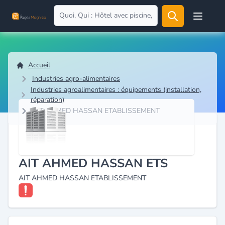
Open user
Accueil
Industries agro-alimentaires
Industries agroalimentaires : équipements (installation,
réparation)
AIT AHMED HASSAN ETABLISSEMENT
AIT AHMED HASSAN ETS
AIT AHMED HASSAN ETABLISSEMENT