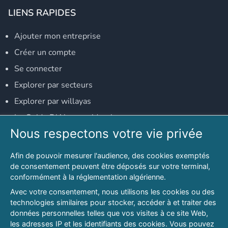
LIENS RAPIDES
Ajouter mon entreprise
Créer un compte
Se connecter
Explorer par secteurs
Explorer par willayas
Le Guide D'Alger, guide-alger.com
Nous respectons votre vie privée
NOS RÉSEAUX SOCIAUX
Afin de pouvoir mesurer l'audience, des cookies exemptés
Notre page Facebook
de consentement peuvent être déposés sur votre terminal,
conformément à la réglementation algérienne.
Notre page LinkedIn
Avec votre consentement, nous utilisons les cookies ou des
Notre page Instagram
technologies similaires pour stocker, accéder à et traiter des
données personnelles telles que vos visites à ce site Web,
Notre page Twitter
les adresses IP et les identifiants des cookies. Vous pouvez