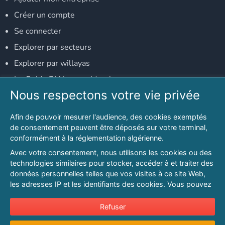
Créer un compte
Se connecter
Explorer par secteurs
Explorer par willayas
Le Guide D'Alger, guide-alger.com
Nous respectons votre vie privée
NOS RÉSEAUX SOCIAUX
Afin de pouvoir mesurer l'audience, des cookies exemptés
Notre page Facebook
de consentement peuvent être déposés sur votre terminal,
conformément à la réglementation algérienne.
Notre page LinkedIn
Avec votre consentement, nous utilisons les cookies ou des
Notre page Instagram
technologies similaires pour stocker, accéder à et traiter des
données personnelles telles que vos visites à ce site Web,
Notre page Twitter
les adresses IP et les identifiants des cookies. Vous pouvez
refuser ou vous opposer au traitement des données fondé
sur l'intérêt légitime à tout moment en cliquant sur « Refuser
Refuser
© 2026 PAGESMAGHREB.COM. ALL RIGHTS RESERVED
».