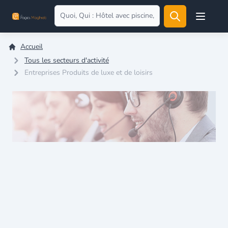
Open user
Accueil
Tous les secteurs d'activité
Entreprises Produits de luxe et de loisirs