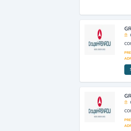
(275)
Automobiles (agents,
concessionnaires,
distributeurs)
(271)
GR
Electricité : installations
industrielles
(238)
Véhicules industriels :
pièces détachées,
adaptations
(223)
PRE
ADR
Froid industriel :
équipement
(201)
Matières plastiques
(transformation)
(198)
GR
PRE
ADR