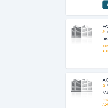
FA
PRE
ADR
AG
PRE
ADR