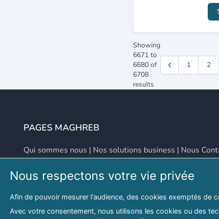
Showing
6671
to
6680
of
1
2
6708
results
PAGES MAGHREB
Qui sommes nous
|
Nos solutions business
|
Nous Cont
Nous respectons votre vie privée
NOUS CONTACTER
Afin de pouvoir mesurer l'audience, des cookies exemptés de c
Adresse
Email
Avec votre consentement, nous utilisons les cookies ou des tech