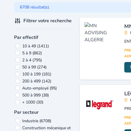
6708 résultat(s).
Filtrer votre recherche
MN
Par effectif
10 à 49
(1411)
PRE
5 à 9
(862)
ADR
2 à 4
(795)
50 à 99
(274)
100 à 199
(181)
200 à 499
(142)
Auto-employé
(95)
LE
500 à 999
(38)
+ 1000
(30)
Par secteur
PRE
Industrie
(6708)
ADR
Construction mécanique et