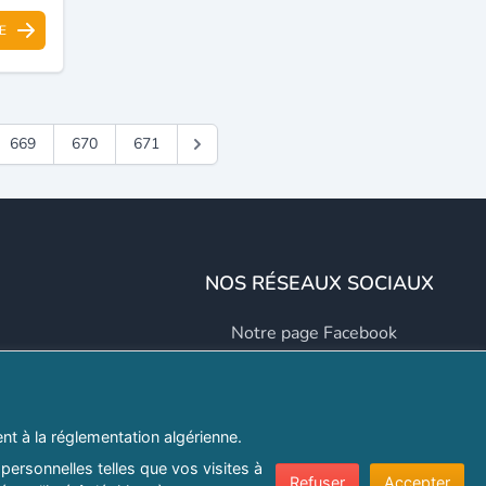
E
669
670
671
NOS RÉSEAUX SOCIAUX
Notre page Facebook
Notre page LinkedIn
Notre page Instagram
t à la réglementation algérienne.
Notre page Twitter
personnelles telles que vos visites à
Refuser
Accepter