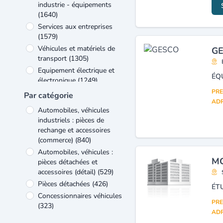
industrie - équipements
(1640)
Services aux entreprises
(1579)
Véhicules et matériels de
GE
transport
(1305)
Equipement électrique et
électronique
(1249)
Bâtiment et travaux publics
PRE
Par catégorie
(1130)
ADR
Automobiles, véhicules
Verre et matériaux de
industriels : pièces de
construction
(866)
rechange et accessoires
Commerce
(745)
(commerce)
(840)
Métallurgie et travail des
Automobiles, véhicules :
métaux
(489)
MG
pièces détachées et
Autres
(454)
accessoires (détail)
(529)
Pièces détachées
(426)
Concessionnaires véhicules
PRE
(323)
ADR
Maintenance industrielle