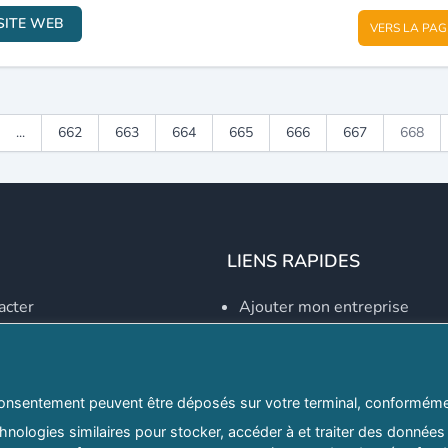
SITE WEB
VERS LA PAG
...
662
663
664
665
666
667
668
LIENS RAPIDES
acter
Ajouter mon entreprise
Créer un compte
Se connecter
Explorer par secteurs
onsentement peuvent être déposés sur votre terminal, conformémen
nologies similaires pour stocker, accéder à et traiter des données 
Explorer par willayas