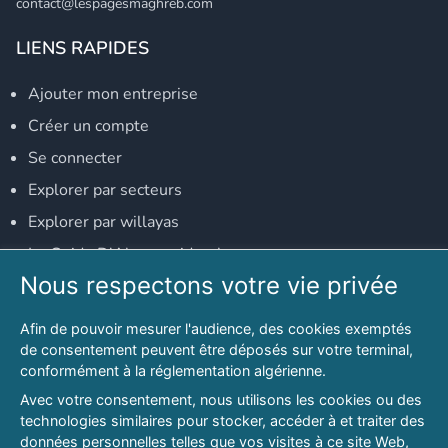
contact@lespagesmaghreb.com
LIENS RAPIDES
Ajouter mon entreprise
Créer un compte
Se connecter
Explorer par secteurs
Explorer par willayas
Le Guide D'Alger, guide-alger.com
Nous respectons votre vie privée
NOS RÉSEAUX SOCIAUX
Afin de pouvoir mesurer l'audience, des cookies exemptés
Notre page Facebook
de consentement peuvent être déposés sur votre terminal,
conformément à la réglementation algérienne.
Notre page LinkedIn
Avec votre consentement, nous utilisons les cookies ou des
Notre page Instagram
technologies similaires pour stocker, accéder à et traiter des
données personnelles telles que vos visites à ce site Web,