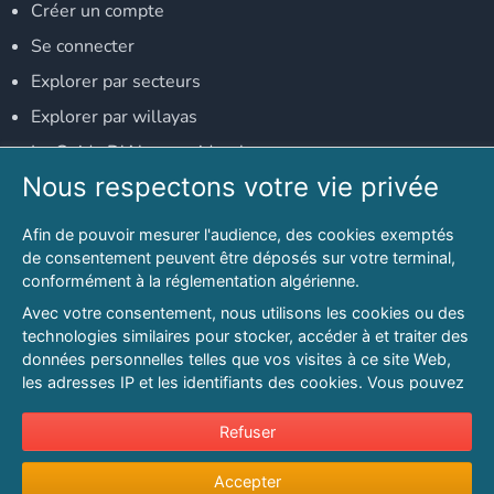
Créer un compte
Se connecter
Explorer par secteurs
Explorer par willayas
Le Guide D'Alger, guide-alger.com
Nous respectons votre vie privée
NOS RÉSEAUX SOCIAUX
Afin de pouvoir mesurer l'audience, des cookies exemptés
Notre page Facebook
de consentement peuvent être déposés sur votre terminal,
conformément à la réglementation algérienne.
Notre page LinkedIn
Avec votre consentement, nous utilisons les cookies ou des
Notre page Instagram
technologies similaires pour stocker, accéder à et traiter des
données personnelles telles que vos visites à ce site Web,
Notre page Twitter
les adresses IP et les identifiants des cookies. Vous pouvez
refuser ou vous opposer au traitement des données fondé
sur l'intérêt légitime à tout moment en cliquant sur « Refuser
Refuser
© 2026 PAGESMAGHREB.COM. ALL RIGHTS RESERVED
».
Mentions légales
|
Conditions générales d'utilisation
|
Politique de
Accepter
Pour en savoir plus sur notre politique en matière de cookies