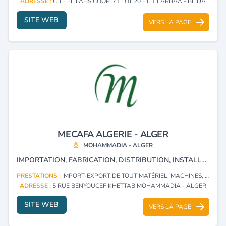
ADRESSE :
CITE EL FAHS COOP. 71 LOT 20 ÉT. 1 LARBAA - BLIDA
SITE WEB
VERS LA PAGE
MECAFA ALGERIE - ALGER
MOHAMMADIA - ALGER
IMPORTATION, FABRICATION, DISTRIBUTION, INSTALLATION, RÉPARATION D’ÉQUIPEMENTS AGROALIMENTAIRES, AGRO-INDUSTRIELS ET AGRO-ÉLEVAGE. BATTERIES POUR POULES PONDEUSES, BATTERIES POUR DÉMARRAGE (POUSSINIÈRES), BATTERIES POUR ÉLEVAGE DE POULETS DE CHAIR EN CAGE, ET ÉLEVAGE DE POULETS DE CHAIR ET DE DINDES AU SOL.
PRESTATIONS :
IMPORT-EXPORT DE TOUT MATÉRIEL, MACHINES, PIÈCES DÉTACHÉES ET ACCESSOIRES DESTINÉS À L'INDUSTRIE AGRO-ALIMENTAIRE
ADRESSE :
5 RUE BENYOUCEF KHETTAB MOHAMMADIA - ALGER
SITE WEB
VERS LA PAGE