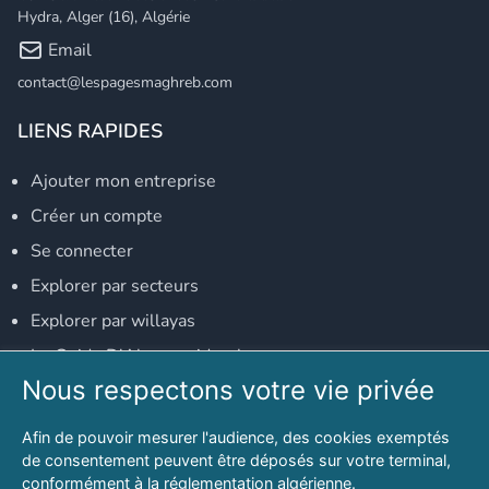
Hydra, Alger (16), Algérie
Email
contact@lespagesmaghreb.com
LIENS RAPIDES
Ajouter mon entreprise
Créer un compte
Se connecter
Explorer par secteurs
Explorer par willayas
Le Guide D'Alger, guide-alger.com
Nous respectons votre vie privée
NOS RÉSEAUX SOCIAUX
Afin de pouvoir mesurer l'audience, des cookies exemptés
Notre page Facebook
de consentement peuvent être déposés sur votre terminal,
conformément à la réglementation algérienne.
Notre page LinkedIn