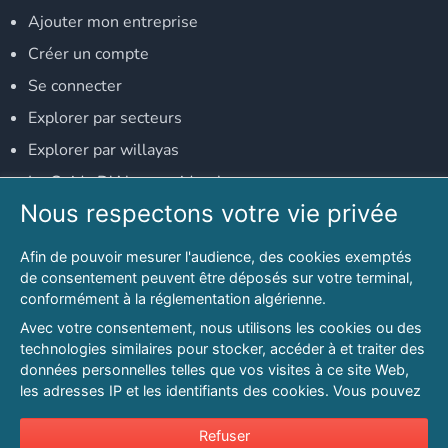
Ajouter mon entreprise
Créer un compte
Se connecter
Explorer par secteurs
Explorer par willayas
Le Guide D'Alger, guide-alger.com
Nous respectons votre vie privée
NOS RÉSEAUX SOCIAUX
Afin de pouvoir mesurer l'audience, des cookies exemptés
Notre page Facebook
de consentement peuvent être déposés sur votre terminal,
conformément à la réglementation algérienne.
Notre page LinkedIn
Avec votre consentement, nous utilisons les cookies ou des
Notre page Instagram
technologies similaires pour stocker, accéder à et traiter des
données personnelles telles que vos visites à ce site Web,
Notre page Twitter
les adresses IP et les identifiants des cookies. Vous pouvez
refuser ou vous opposer au traitement des données fondé
sur l'intérêt légitime à tout moment en cliquant sur « Refuser
Refuser