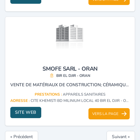
SMOFE SARL - ORAN
BIR EL DJIR - ORAN
VENTE DE MATÉRIAUX DE CONSTRUCTION; CÉRAMIQUE; ARTICLES SANITAIRE ET DE CUISINE, ROBINETTERIE, FAIENCE ET ACCESSOIRES POUR SALLES DE BAINS. REPRÉSENTANT DE LA MARQUE ROCA, GRAVINA, GALINDO, CERAMIC, MUNDO, RODI, FOMINAYA, SANIMED, SANIBANO
PRESTATIONS :
APPAREILS SANITAIRES
ADRESSE :
CITE KHEMISTI BD MILINIUM LOCAL 40 BIR EL DJIR - ORAN
SITE WEB
VERS LA PAGE
« Précédent
Suivant »