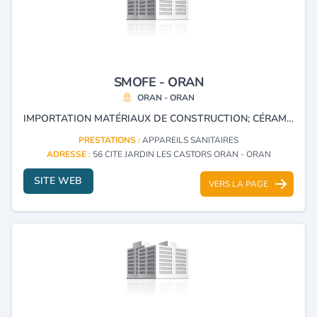
SMOFE - ORAN
ORAN - ORAN
IMPORTATION MATÉRIAUX DE CONSTRUCTION; CÉRAMIQUE; ARTICLE SANITAIRE ET DE CUISINE, ROBINETTERIE, FAIENCE ET ACCESSOIRES POUR SALLES DE BAINS. REPRÉSENTANT DE LA MARQUE ROCA, GRAVINA, GALINDO, CERAMIC, MUNDO, RODI, FOMINAYA, SANIMED, SANIBANO .
PRESTATIONS :
APPAREILS SANITAIRES
ADRESSE :
56 CITE JARDIN LES CASTORS ORAN - ORAN
SITE WEB
VERS LA PAGE