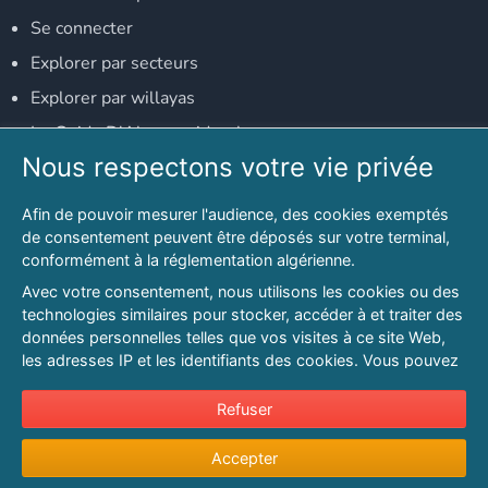
Se connecter
Explorer par secteurs
Explorer par willayas
Le Guide D'Alger, guide-alger.com
Nous respectons votre vie privée
NOS RÉSEAUX SOCIAUX
Afin de pouvoir mesurer l'audience, des cookies exemptés
Notre page Facebook
de consentement peuvent être déposés sur votre terminal,
conformément à la réglementation algérienne.
Notre page LinkedIn
Avec votre consentement, nous utilisons les cookies ou des
Notre page Instagram
technologies similaires pour stocker, accéder à et traiter des
données personnelles telles que vos visites à ce site Web,
Notre page Twitter
les adresses IP et les identifiants des cookies. Vous pouvez
refuser ou vous opposer au traitement des données fondé
sur l'intérêt légitime à tout moment en cliquant sur « Refuser
Refuser
© 2026 PAGESMAGHREB.COM. ALL RIGHTS RESERVED
».
Mentions légales
|
Conditions générales d'utilisation
|
Politique de
Accepter
Pour en savoir plus sur notre politique en matière de cookies
confidentialité
|
Protection de la vie privée
|
Politique de cookie
et pour ajuster vos préférences, veuillez consulter notre