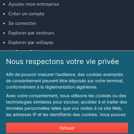
Ajouter mon entreprise
Créer un compte
Se connecter
Explorer par secteurs
Explorer par willayas
Le Guide D'Alger, guide-alger.com
Nous respectons votre vie privée
NOS RÉSEAUX SOCIAUX
Afin de pouvoir mesurer l'audience, des cookies exemptés
Notre page Facebook
de consentement peuvent être déposés sur votre terminal,
conformément à la réglementation algérienne.
Notre page LinkedIn
Avec votre consentement, nous utilisons les cookies ou des
Notre page Instagram
technologies similaires pour stocker, accéder à et traiter des
données personnelles telles que vos visites à ce site Web,
Notre page Twitter
les adresses IP et les identifiants des cookies. Vous pouvez
refuser ou vous opposer au traitement des données fondé
sur l'intérêt légitime à tout moment en cliquant sur « Refuser
Refuser
© 2026 PAGESMAGHREB.COM. ALL RIGHTS RESERVED
».