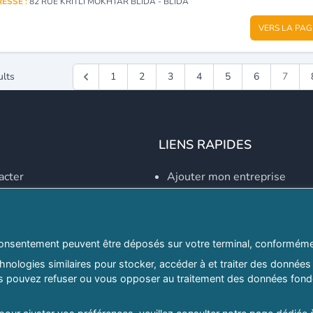
ESSE :
82 RUE KRITLI MOKHTAR BLIDA - BLIDA
VERS LA PAG
ults
1
2
3
4
5
6
7
LIENS RAPIDES
acter
Ajouter mon entreprise
Créer un compte
Se connecter
Explorer par secteurs
onsentement peuvent être déposés sur votre terminal, conformémen
nologies similaires pour stocker, accéder à et traiter des données 
Explorer par willayas
ous pouvez refuser ou vous opposer au traitement des données fondé
ghreb.com
Le Guide D'Alger, guide-alg