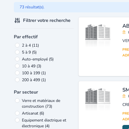
73 résultat(s).
Filtrer votre recherche
AB
Par effectif
VE
2 à 4
(11)
PRE
5 à 9
(5)
ADR
Auto-employé
(5)
10 à 49
(3)
100 à 199
(1)
200 à 499
(1)
SM
Par secteur
Verre et matériaux de
construction
(73)
Artisanat
(6)
PRE
ADR
Equipement électrique et
électronique
(4)