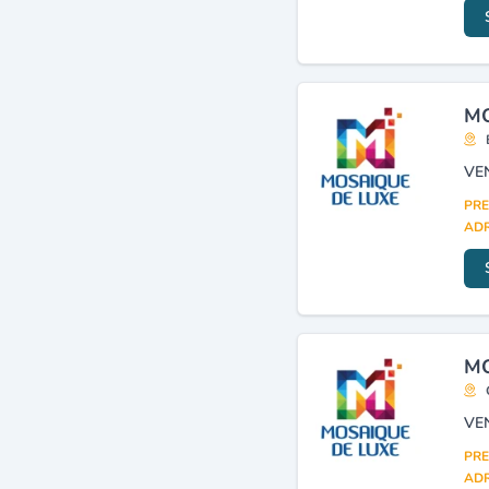
Artisanat d'art
(4)
MO
VE
PRE
ADR
MO
VE
PRE
ADR