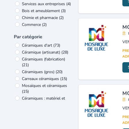
Services aux entreprises
(4)
Bois et ameublement
(3)
Chimie et pharmacie
(2)
Commerce
(2)
MO
Industrie
(2)
Par catégorie
Produits de luxe et de
VE
loisirs
(2)
Céramiques d'art
(73)
Agriculture et élevage
(1)
PRE
Céramique (artisanat)
(28)
ADR
Céramiques (fabrication)
(21)
Céramiques (gros)
(20)
Carreaux céramiques
(15)
Mosaïques et céramiques
(15)
MO
Céramiques : matériel et
fournitures
(14)
VE
Céramiques (autres que
sanitaire)
(13)
PRE
ADR
Poterie
(7)