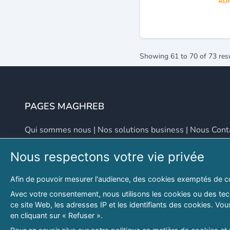
ADR
Showing
61
to
70
of
73
res
PAGES MAGHREB
Qui sommes nous
|
Nos solutions business
|
Nous Cont
Nous respectons votre vie privée
NOUS CONTACTER
Afin de pouvoir mesurer l'audience, des cookies exemptés de c
Adresse
Email
Avec votre consentement, nous utilisons les cookies ou des tech
ce site Web, les adresses IP et les identifiants des cookies. V
46 LOT. PETITE PROVENCE SIDI YAHIA
contact@lespagesma
en cliquant sur « Refuser ».
Hydra, Alger (16), Algérie