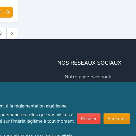
E
8
NOS RÉSEAUX SOCIAUX
Notre page Facebook
Notre page LinkedIn
Notre page Instagram
t à la réglementation algérienne.
Notre page Twitter
personnelles telles que vos visites à
Refuser
Accepter
 sur l'intérêt légitime à tout moment
er.com