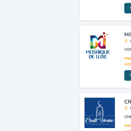
MO
VE
PRE
ADR
CR
PRE