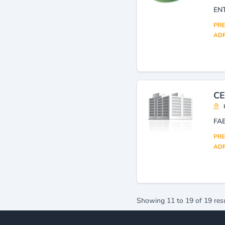
PRE
ADR
CE
FAB
PRE
ADR
Showing
11
to
19
of
19
res