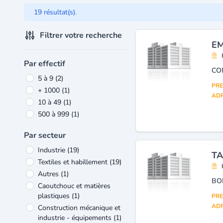
19 résultat(s).
Filtrer votre recherche
EM
Par effectif
CO
5 à 9
(2)
PRE
+ 1000
(1)
ADR
10 à 49
(1)
500 à 999
(1)
Par secteur
Industrie
(19)
TA
Textiles et habillement
(19)
Autres
(1)
BO
Caoutchouc et matières
plastiques
(1)
PRE
ADR
Construction mécanique et
industrie - équipements
(1)