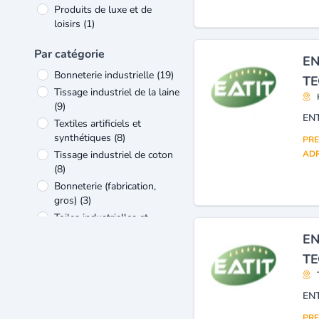
Produits de luxe et de
loisirs
(1)
Par catégorie
EN
Bonneterie industrielle
(19)
TE
Tissage industriel de la laine
(9)
Textiles artificiels et
synthétiques
(8)
PRE
Tissage industriel de coton
ADR
(8)
Bonneterie (fabrication,
gros)
(3)
Toiles industrielles et
ouvrages en tissus
EN
(fabrication)
(3)
TE
Vêtements et lingerie
(confection)
(3)
Tapis (fabrication)
(2)
Tissage industriel du coton
PRE