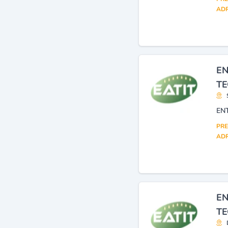
associé à d'autres matières
ADR
textiles
(2)
Articles en plastique nda
(fabrication)
(1)
EN
TE
PRE
ADR
EN
TE