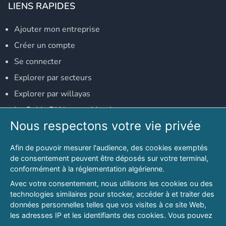
LIENS RAPIDES
Ajouter mon entreprise
Créer un compte
Se connecter
Explorer par secteurs
Explorer par willayas
Le Guide D'Alger, guide-alger.com
Nous respectons votre vie privée
NOS RÉSEAUX SOCIAUX
Afin de pouvoir mesurer l'audience, des cookies exemptés
Notre page Facebook
de consentement peuvent être déposés sur votre terminal,
conformément à la réglementation algérienne.
Notre page LinkedIn
Avec votre consentement, nous utilisons les cookies ou des
Notre page Instagram
technologies similaires pour stocker, accéder à et traiter des
données personnelles telles que vos visites à ce site Web,
Notre page Twitter
les adresses IP et les identifiants des cookies. Vous pouvez
refuser ou vous opposer au traitement des données fondé