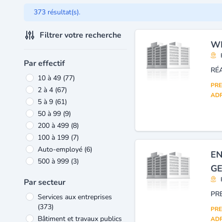
373 résultat(s).
Filtrer votre recherche
WI
Par effectif
10 à 49
(77)
PRE
2 à 4
(67)
ADR
5 à 9
(61)
50 à 99
(9)
200 à 499
(8)
100 à 199
(7)
Auto-employé
(6)
EN
500 à 999
(3)
GE
Par secteur
Services aux entreprises
(373)
PRE
Bâtiment et travaux publics
ADR