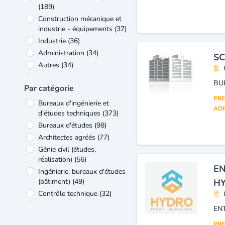
(189)
Construction mécanique et
industrie - équipements
(37)
Industrie
(36)
Administration
(34)
SC
Autres
(34)
Informatique
(26)
BU
Par catégorie
Equipement électrique et
électronique
(24)
PRE
Bureaux d'ingénierie et
ADR
Formation
(16)
d'études techniques
(373)
Energie et matières
Bureaux d'études
(98)
premières
(12)
Architectes agréés
(77)
Génie civil (études,
réalisation)
(56)
EN
Ingénierie, bureaux d'études
(bâtiment)
(49)
HY
Contrôle technique
(32)
Entreprises de travaux
EN
publics et hydrauliques
(20)
PRE