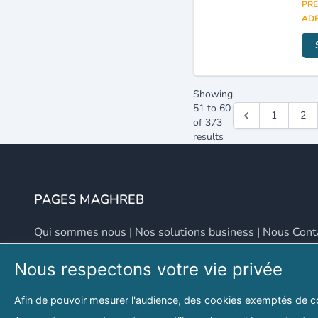
PRE
ADR
Showing
51
to
60
1
2
of
373
results
PAGES MAGHREB
Qui sommes nous
|
Nos solutions business
|
Nous Cont
Nous respectons votre vie privée
NOUS CONTACTER
Afin de pouvoir mesurer l'audience, des cookies exemptés de c
Adresse
Email