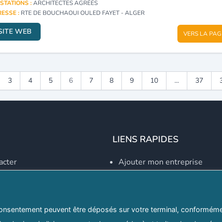
STATIONS :
ARCHITECTES AGRÉÉS
ESSE :
RTE DE BOUCHAOUI OULED FAYET - ALGER
SITE WEB
VERS LA PAG
3
4
5
6
7
8
9
10
...
37
LIENS RAPIDES
acter
Ajouter mon entreprise
Créer un compte
Se connecter
Explorer par secteurs
onsentement peuvent être déposés sur votre terminal, conformémen