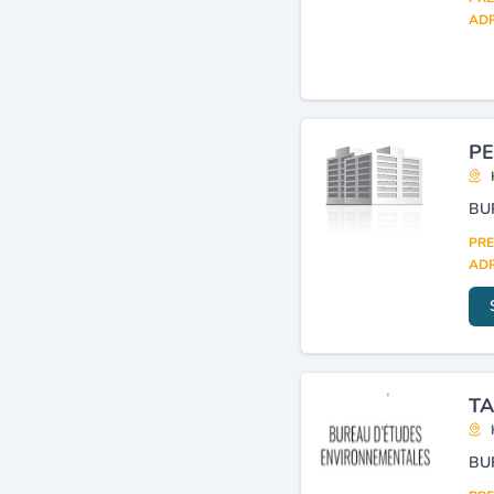
Btph (études et réalisation)
ADR
(19)
Instruments de mesure,
appareils d'essais
mécaniques, étalonnage,
vérification
(19)
Bureaux d'études et de
PE
conseils en informatique
(consulting)
(17)
BU
PRE
ADR
TA