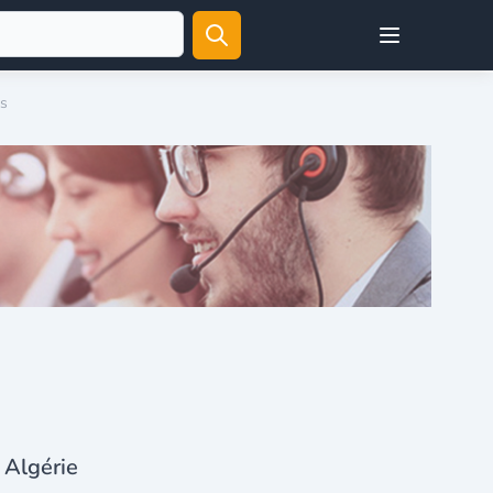
Open user menu
es
 Algérie