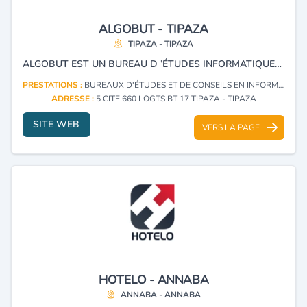
ALGOBUT - TIPAZA
TIPAZA - TIPAZA
ALGOBUT EST UN BUREAU D ’ÉTUDES INFORMATIQUES BASÉ EN ALGERIE, SPÉCIALISÉ DANS LE DÉVELOPPEMENT DE LOGICIELS DE GESTION SUR MESURE, ADAPTÉS AUX BESOINS DES ENTREPRISES INDUSTRIELLES, DES LABORATOIRES D’ANALYSE ET DES SECTEURS CERTIFIÉS. NOUS PROPOSONS DES SOLUTIONS PERSONNALISÉES, INCLUANT : DES LOGICIELS DE GESTION ET DE TRAÇABILITÉ CONFORMES AUX NORMES QUALITÉ (ISO, HACCP, ETC.), DES OUTILS DE SUIVI D’ ACTIVITÉ, DES SYSTÈMES D’AUTOMATISATION DES PROCESSUS ET DES SOLUTIONS DE DIGITALISATION. NOTRE SOCIÉTÉ OFFRE EGALEMENT DES SERVICES DE MAINTENANCE INFORMATIQUE, UN SUPPORT TECHNIQUE, AINSI QUE DES PRESTATIONS EXTERNALISÉES DISPONIBLES SOUS FORME D’ABONNEMENTS. NOUS INTERVENONS DANS PLUSIEURS WILAYAS, NOTAMMENT : TIPAZA, ALGER, ORAN, BLIDA, BOUMERDES, CONSTANTINE, MÉDÉA, AÏN DEFLA, ET D’AUTRES RÉGIONS SUR DEMANDE.
PRESTATIONS :
BUREAUX D'ÉTUDES ET DE CONSEILS EN INFORMATIQUE (CONSULTING)
ADRESSE :
5 CITE 660 LOGTS BT 17 TIPAZA - TIPAZA
SITE WEB
VERS LA PAGE
HOTELO - ANNABA
ANNABA - ANNABA