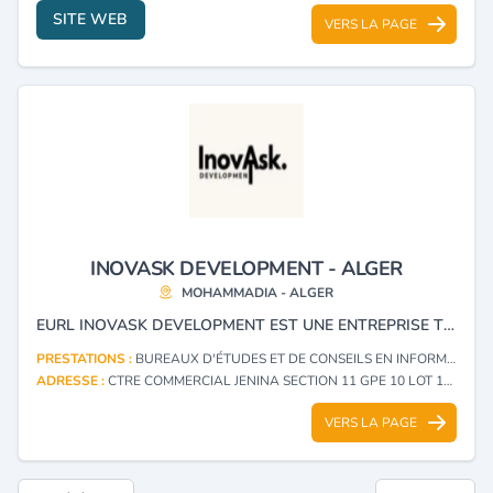
SITE WEB
VERS LA PAGE
INOVASK DEVELOPMENT - ALGER
MOHAMMADIA - ALGER
EURL INOVASK DEVELOPMENT EST UNE ENTREPRISE TECHNOLOGIQUE ALGERIENNE SPECIALISEE DANS LE DEVELOPPEMENT DE SOLUTIONS NUMERIQUES INNOVANTES. NOUS ACCOMPAGNONS LES ENTREPRISES DANS LEUR TRANSFORMATION DIGITALE EN CONCEVANT DES PLATEFORMES SUR MESURE, EN INTEGRANT LES TECHNOLOGIES DE POINTE (CLOUD, INTELLIGENCE ARTIFICIELLE, DATA) ET EN ELABORANT DES STRATEGIES ADAPTEES A LEURS BESOINS. NOTRE MISSION EST DE STIMULER LA CROISSANCE DIGITALE DES ENTREPRISES DU MAGHREB ET DE RENFORCER LE LIEN ENTRE L’INNOVATION LOCALE ET LES EXIGENCES DU MARCHE INTERNATIONAL.
PRESTATIONS :
BUREAUX D'ÉTUDES ET DE CONSEILS EN INFORMATIQUE (CONSULTING)
ADRESSE :
CTRE COMMERCIAL JENINA SECTION 11 GPE 10 LOT 1163 BUREAU 1 MOHAMMADIA - ALGER
VERS LA PAGE