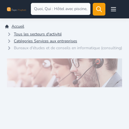
Open user
Accueil
Tous les secteurs d'activité
Catégories Services aux entreprises
Bureaux d'études et de conseils en informatique (consulting)