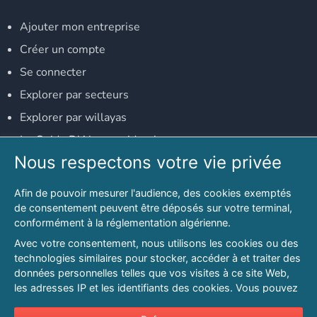
Ajouter mon entreprise
Créer un compte
Se connecter
Explorer par secteurs
Explorer par willayas
Le Guide D'Alger, guide-alger.com
Nous respectons votre vie privée
NOS RÉSEAUX SOCIAUX
Afin de pouvoir mesurer l'audience, des cookies exemptés
Notre page Facebook
de consentement peuvent être déposés sur votre terminal,
conformément à la réglementation algérienne.
Notre page LinkedIn
Avec votre consentement, nous utilisons les cookies ou des
Notre page Instagram
technologies similaires pour stocker, accéder à et traiter des
données personnelles telles que vos visites à ce site Web,
Notre page Twitter
les adresses IP et les identifiants des cookies. Vous pouvez
refuser ou vous opposer au traitement des données fondé