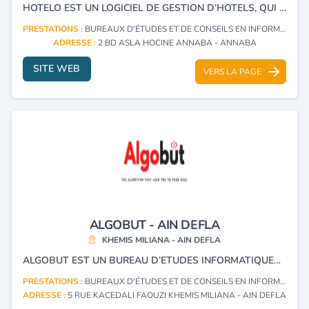
HOTELO EST UN LOGICIEL DE GESTION D’HOTELS, QUI PREND EN CHARGE PLUSIEURS FONCTIONNALITES.
PRESTATIONS :
BUREAUX D'ÉTUDES ET DE CONSEILS EN INFORMATIQUE (CONSULTING)
ADRESSE :
2 BD ASLA HOCINE ANNABA - ANNABA
SITE WEB
VERS LA PAGE
ALGOBUT - AIN DEFLA
KHEMIS MILIANA - AIN DEFLA
ALGOBUT EST UN BUREAU D’ETUDES INFORMATIQUES BASE EN ALGERIE, SPECIALISE DANS LE DEVELOPPEMENT DE LOGICIELS DE GESTION SUR MESURE, ADAPTES AUX BESOINS DES ENTREPRISES INDUSTRIELLES, DES LABORATOIRES D’ANALYSE ET DES SECTEURS CERTIFIES. NOUS PROPOSONS DES SOLUTIONS PERSONNALISEES, INCLUANT : DES LOGICIELS DE GESTION ET DE TRAÇABILITE CONFORMES AUX NORMES QUALITE (ISO, HACCP, ETC.), DES OUTILS DE SUIVI D’ACTIVITE, DES SYSTEMES D’AUTOMATISATION DES PROCESSUS ET DES SOLUTIONS DE DIGITALISATION. NOTRE SOCIETE OFFRE EGALEMENT DES SERVICES DE MAINTENANCE INFORMATIQUE, UN SUPPORT TECHNIQUE, AINSI QUE DES PRESTATIONS EXTERNALISEES DISPONIBLES SOUS FORME D’ABONNEMENTS. NOUS INTERVENONS DANS PLUSIEURS WILAYAS, NOTAMMENT : TIPAZA, ALGER, ORAN, BLIDA, BOUMERDES, CONSTANTINE, MEDEA, AÏN DEFLA, ET D’AUTRES REGIONS SUR DEMANDE.
PRESTATIONS :
BUREAUX D'ÉTUDES ET DE CONSEILS EN INFORMATIQUE (CONSULTING)
ADRESSE :
5 RUE KACEDALI FAOUZI KHEMIS MILIANA - AIN DEFLA