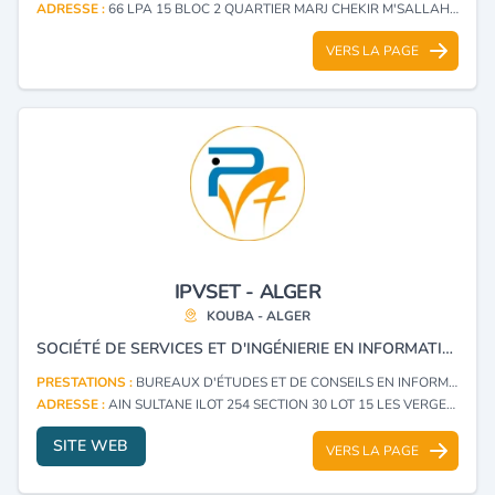
ADRESSE :
66 LPA 15 BLOC 2 QUARTIER MARJ CHEKIR M'SALLAH - MEDEA
VERS LA PAGE
IPVSET - ALGER
KOUBA - ALGER
SOCIÉTÉ DE SERVICES ET D'INGÉNIERIE EN INFORMATIQUE (SSII), SPÉCIALISÉE DANS L’INTÉGRATION D'INFRASTRUCTURES DATA-CENTER ET CYBERSÉCURITÉ, DES SYSTÈMES D'INFORMATION ET DE GESTION ERP/CRM, DES SOLUTIONS DE NUMÉRISATION ET GED.
PRESTATIONS :
BUREAUX D'ÉTUDES ET DE CONSEILS EN INFORMATIQUE (CONSULTING)
ADRESSE :
AIN SULTANE ILOT 254 SECTION 30 LOT 15 LES VERGERS KOUBA - ALGER
SITE WEB
VERS LA PAGE