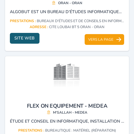
ORAN - ORAN
ALGOBUT EST UN BUREAU D’ÉTUDES INFORMATIQUES BASÉ EN ALGÉRIE, SPÉCIALISÉ DANS LE DÉVELOPPEMENT DE LOGICIELS DE GESTION SUR MESURE, ADAPTÉS AUX BESOINS DES ENTREPRISES INDUSTRIELLES, DES LABORATOIRES D’ANALYSE ET DES SECTEURS CERTIFIÉS. NOUS PROPOSONS DES SOLUTIONS PERSONNALISÉES, INCLUANT : DES LOGICIELS DE GESTION ET DE TRAÇABILITÉ CONFORMES AUX NORMES QUALITÉ (ISO, HACCP, ETC.), DES OUTILS DE SUIVI D'ACTIVITÉ, DES SYSTÈMES D’AUTOMATISATION DES PROCESSUS ET DES SOLUTIONS DE DIGITALISATION. NOTRE SOCIÉTÉ OFFRE ÉGALEMENT DES SERVICES DE MAINTENANCE INFORMATIQUE, UN SUPPORT TECHNIQUE, AINSI QUE DES PRESTATIONS EXTERNALISÉES DISPONIBLES SOUS FORME D’ABONNEMENTS. NOUS INTERVENONS DANS PLUSIEURS WILAYAS, NOTAMMENT : TIPAZA, ALGER, ORAN, BLIDA, BOUMERDES, CONSTANTINE, MÉDÉA, AÏN DEFLA, ET D’AUTRES RÉGIONS SUR DEMANDE.
PRESTATIONS :
BUREAUX D'ÉTUDES ET DE CONSEILS EN INFORMATIQUE (CONSULTING)
ADRESSE :
CITE LOUBAI BT 5 ORAN - ORAN
SITE WEB
VERS LA PAGE
FLEX ON EQUIPEMENT - MEDEA
M'SALLAH - MEDEA
ÉTUDE ET CONSEIL EN INFORMATIQUE, INSTALLATION RÉSEAU INFORMATIQUE ET TÉLÉPHONIQUE, VENTE MATÉRIEL INFORMATIQUE ET BUREAUTIQUE.
PRESTATIONS :
BUREAUTIQUE : MATÉRIEL (RÉPARATION)