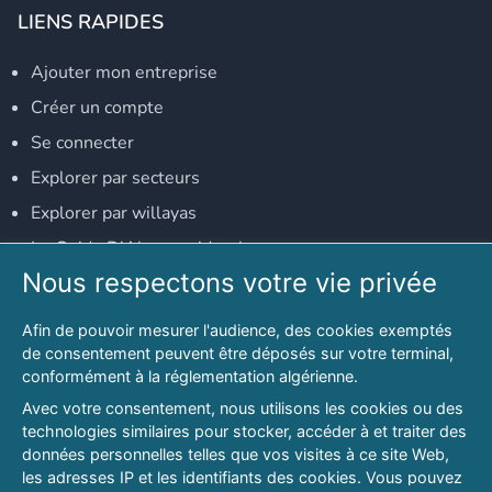
LIENS RAPIDES
Ajouter mon entreprise
Créer un compte
Se connecter
Explorer par secteurs
Explorer par willayas
Le Guide D'Alger, guide-alger.com
Nous respectons votre vie privée
NOS RÉSEAUX SOCIAUX
Afin de pouvoir mesurer l'audience, des cookies exemptés
Notre page Facebook
de consentement peuvent être déposés sur votre terminal,
conformément à la réglementation algérienne.
Notre page LinkedIn
Avec votre consentement, nous utilisons les cookies ou des
Notre page Instagram
technologies similaires pour stocker, accéder à et traiter des
données personnelles telles que vos visites à ce site Web,
Notre page Twitter
les adresses IP et les identifiants des cookies. Vous pouvez