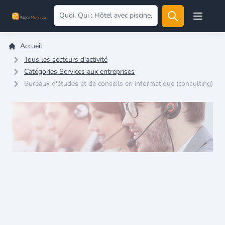
Open user
Accueil
Tous les secteurs d'activité
Catégories Services aux entreprises
Bureaux d'études et de conseils en informatique (consulting)