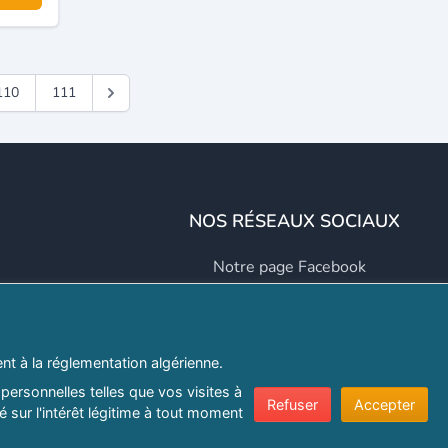
110
111
NOS RÉSEAUX SOCIAUX
Notre page Facebook
Notre page LinkedIn
Notre page Instagram
t à la réglementation algérienne.
Notre page Twitter
personnelles telles que vos visites à
Refuser
Accepter
 sur l'intérêt légitime à tout moment
er.com