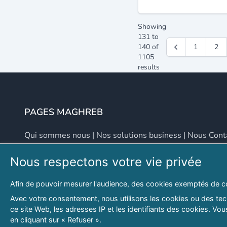
Showing
131
to
140
of
1
2
1105
results
PAGES MAGHREB
Qui sommes nous
|
Nos solutions business
|
Nous Cont
Nous respectons votre vie privée
NOUS CONTACTER
Afin de pouvoir mesurer l'audience, des cookies exemptés de c
Adresse
Email
Avec votre consentement, nous utilisons les cookies ou des tech
ce site Web, les adresses IP et les identifiants des cookies. V
46 LOT. PETITE PROVENCE SIDI YAHIA
contact@lespagesma
en cliquant sur « Refuser ».
Hydra, Alger (16), Algérie