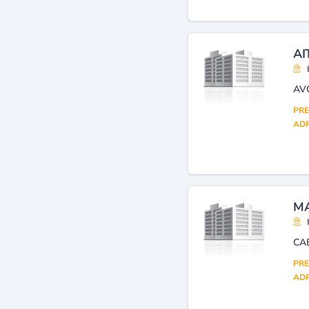
AI
AV
PRE
ADR
MA
CA
PRE
ADR