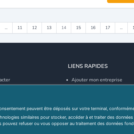
...
11
12
13
14
15
16
17
...
LIENS RAPIDES
acter
Ajouter mon entreprise
Créer un compte
Se connecter
Explorer par secteurs
onsentement peuvent être déposés sur votre terminal, conformémen
nologies similaires pour stocker, accéder à et traiter des données 
Explorer par willayas
ous pouvez refuser ou vous opposer au traitement des données fondé
ghreb.com
Le Guide D'Alger, guide-alg