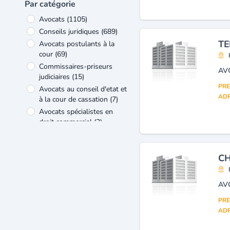
Par catégorie
Avocats
(1105)
Conseils juridiques
(689)
TE
Avocats postulants à la
cour
(69)
Commissaires-priseurs
AV
judiciaires
(15)
PRE
Avocats au conseil d'etat et
ADR
à la cour de cassation
(7)
Avocats spécialistes en
droit commercial
(3)
Associations intermédiaires
(1)
Avocats spécialistes en
CH
droit des personnes
(1)
Avocats spécialistes en
AV
droit des relations
internationales
(1)
PRE
ADR
Avocats spécialistes en
droit des sociétés
(1)