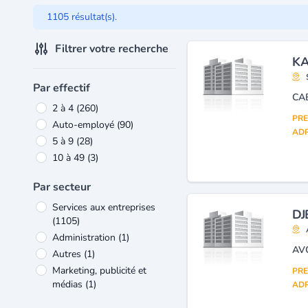
1105 résultat(s).
Filtrer votre recherche
KA
Par effectif
CA
2 à 4
(260)
PRE
Auto-employé
(90)
ADR
5 à 9
(28)
10 à 49
(3)
Par secteur
Services aux entreprises
DJ
(1105)
Administration
(1)
AV
Autres
(1)
Marketing, publicité et
PRE
médias
(1)
ADR