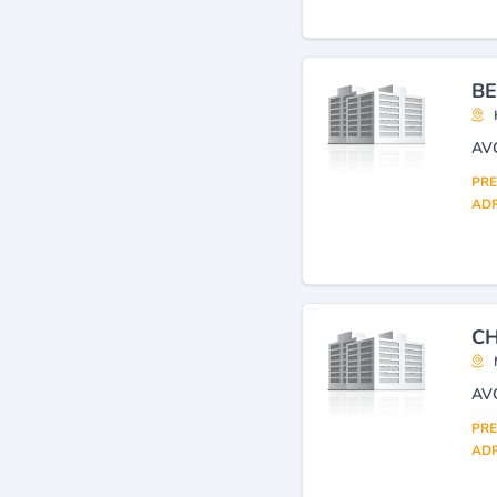
BE
AV
PRE
ADR
C
AV
PRE
ADR