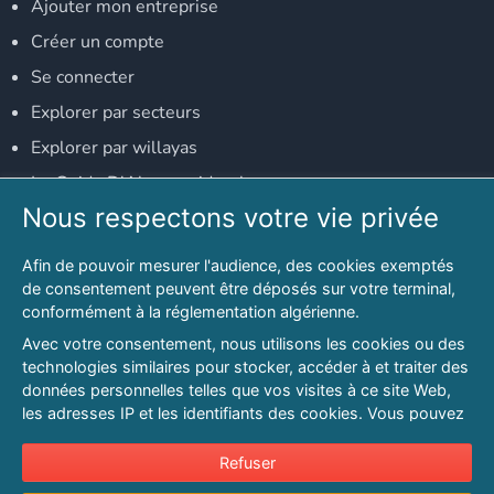
Ajouter mon entreprise
Créer un compte
Se connecter
Explorer par secteurs
Explorer par willayas
Le Guide D'Alger, guide-alger.com
Nous respectons votre vie privée
NOS RÉSEAUX SOCIAUX
Afin de pouvoir mesurer l'audience, des cookies exemptés
Notre page Facebook
de consentement peuvent être déposés sur votre terminal,
conformément à la réglementation algérienne.
Notre page LinkedIn
Avec votre consentement, nous utilisons les cookies ou des
Notre page Instagram
technologies similaires pour stocker, accéder à et traiter des
données personnelles telles que vos visites à ce site Web,
Notre page Twitter
les adresses IP et les identifiants des cookies. Vous pouvez
refuser ou vous opposer au traitement des données fondé
sur l'intérêt légitime à tout moment en cliquant sur « Refuser
Refuser
© 2026 PAGESMAGHREB.COM. ALL RIGHTS RESERVED
».