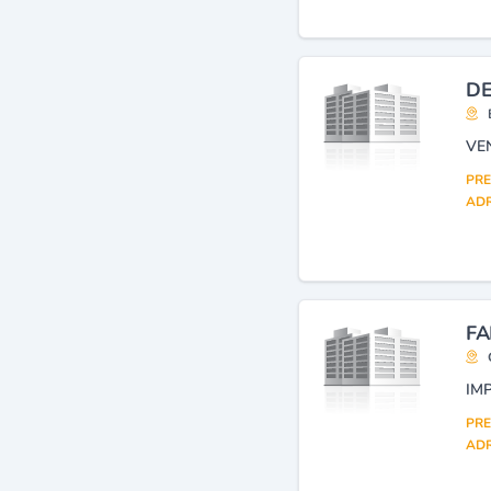
appareils, matériels et
instruments médico-
chirurgicaux, leurs
accessoires, pièces
DE
détachées et consommables
(3)
Dentistes : chirurgiens-
dentistes et docteurs en
PRE
chirurgie dentaire
(3)
ADR
Laboratoires : appareils,
matériels et fournitures
(3)
Prothèses dentaires
(mécanicien dentiste)
(3)
Commerce de gros de
produits pharmaceutiques
FA
et parapharmaceutiques,
matériel et instruments
médico-chirurgicaux, leurs
accessoires, pièces
PRE
détachées et consommables
ADR
(2)