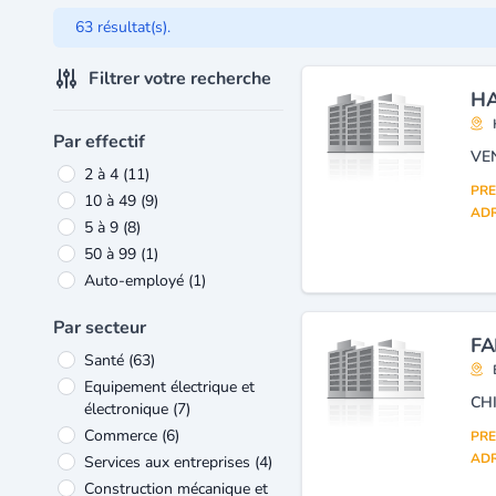
63 résultat(s).
Filtrer votre recherche
HA
Par effectif
VE
2 à 4
(11)
PRE
10 à 49
(9)
ADR
5 à 9
(8)
50 à 99
(1)
Auto-employé
(1)
Par secteur
FA
Santé
(63)
Equipement électrique et
CH
électronique
(7)
Commerce
(6)
PRE
ADR
Services aux entreprises
(4)
Construction mécanique et