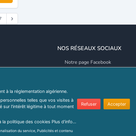
7
NOS RÉSEAUX SOCIAUX
Notre page Facebook
Notre page LinkedIn
Notre page Instagram
t à la réglementation algérienne.
Notre page Twitter
personnelles telles que vos visites à
Refuser
Accepter
 sur l'intérêt légitime à tout moment
er.com
à la politique des cookies
Plus d'info...
e confidentialité
|
Protection de la vie privée
|
Politique de cookie
nalisation du service, Publicités et contenu