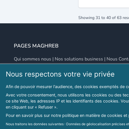
Showing
31
to
40
of
63
res
PAGES MAGHREB
Qui sommes nous
|
Nos solutions business
|
Nous Cont
Nous respectons votre vie privée
NOUS CONTACTER
Afin de pouvoir mesurer l'audience, des cookies exemptés de c
Adresse
Email
Avec votre consentement, nous utilisons les cookies ou des tech
ce site Web, les adresses IP et les identifiants des cookies. V
46 LOT. PETITE PROVENCE SIDI YAHIA
contact@lespagesma
en cliquant sur « Refuser ».
Hydra, Alger (16), Algérie
Pour en savoir plus sur notre politique en matière de cookies et
© 2026 PAGESMAGHREB.COM. ALL RIGHTS RESERVED
Nous traitons les données suivantes : Données de géolocalisation précises et 