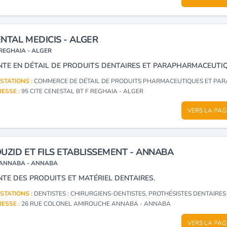
NTAL MEDICIS - ALGER
REGHAIA - ALGER
NTE EN DÉTAIL DE PRODUITS DENTAIRES ET PARAPHARMACEUTI
STATIONS :
COMMERCE DE DÉTAIL DE PRODUITS PHARMACEUTIQUES ET PARAPHARMACEUTIQUES, APPAREILS, MATÉRIELS ET INSTRUMENTS MÉDICO-CHIRURGICAUX, LEURS ACCESSOIRES, PIÈCES DÉTACHÉES E
ESSE :
95 CITE CENESTAL BT F REGHAIA - ALGER
VERS LA PAG
UZID ET FILS ETABLISSEMENT - ANNABA
ANNABA - ANNABA
NTE DES PRODUITS ET MATÉRIEL DENTAIRES.
STATIONS :
DENTISTES : CHIRURGIENS-DENTISTES, PROTHÉSISTES DENTAIRES : MATÉRIEL ET FOURNITUR
ESSE :
26 RUE COLONEL AMIROUCHE ANNABA - ANNABA
VERS LA PAG