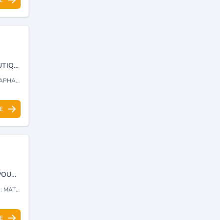
VENTE MATÉRIEL MÉDICO-DENTAIRE ET PRODUITS PARAPHARMACEUTIQUES.
T CONSOMMABLES
E
IMPORTATION, COMMERCIALISATION DES PRODUITS ET MATÉRIELS POUR LA MÉDECINE DENTAIRES.
ES POUR
E