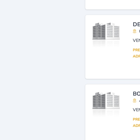
DE
VE
PRE
ADR
BO
VE
PRE
ADR