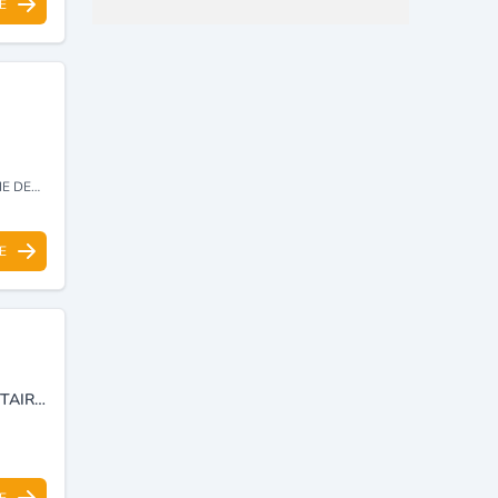
E
TAIRE
E
IMPORTATION ET DISTRIBUTION D’ÉQUIPEMENTS ET MATÉRIELS DENTAIRES.
E