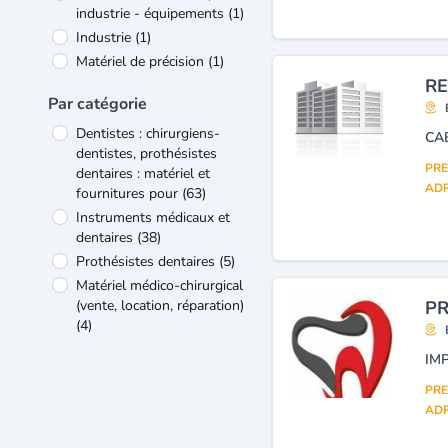
industrie - équipements
(1)
Industrie
(1)
Matériel de précision
(1)
RE
Par catégorie
Dentistes : chirurgiens-
CA
dentistes, prothésistes
PRE
dentaires : matériel et
ADR
fournitures pour
(63)
Instruments médicaux et
dentaires
(38)
Prothésistes dentaires
(5)
Matériel médico-chirurgical
(vente, location, réparation)
PR
(4)
Appareils médicaux et
chirurgicaux (détail)
(3)
PRE
Commerce de détail de
ADR
produits pharmaceutiques
et parapharmaceutiques,