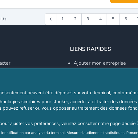
ults
1
2
3
4
5
6
LIENS RAPIDES
acter
Ajouter mon entreprise
Créer un compte
Se connecter
Explorer par secteurs
onsentement peuvent être déposés sur votre terminal, conformémen
nologies similaires pour stocker, accéder à et traiter des données 
Explorer par willayas
ous pouvez refuser ou vous opposer au traitement des données fondé
ghreb.com
Le Guide D'Alger, guide-alg
 pour ajuster vos préférences, veuillez consulter notre page dédiée 
Mentions légales
|
Conditions générales d'utilisation
|
Politique d
identification par analyse du terminal, Mesure d'audience et statistiques, Person