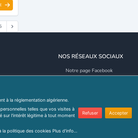
E
5
NOS RÉSEAUX SOCIAUX
Notre page Facebook
Notre page LinkedIn
Notre page Instagram
t à la réglementation algérienne.
Notre page Twitter
personnelles telles que vos visites à
Refuser
Accepter
 sur l'intérêt légitime à tout moment
er.com
à la politique des cookies
Plus d'info...