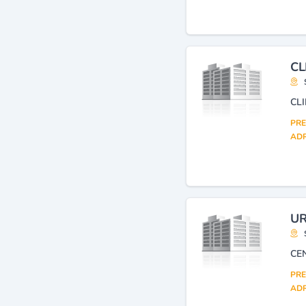
CL
CL
PRE
ADR
UR
CE
PRE
ADR