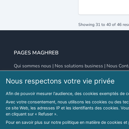
Showing
31
to
40
of
46
res
PAGES MAGHREB
Qui sommes nous
|
Nos solutions business
|
Nous Cont
Nous respectons votre vie privée
NOUS CONTACTER
Afin de pouvoir mesurer l'audience, des cookies exemptés de c
Adresse
Email
Avec votre consentement, nous utilisons les cookies ou des tech
ce site Web, les adresses IP et les identifiants des cookies. V
46 LOT. PETITE PROVENCE SIDI YAHIA
contact@lespagesma
en cliquant sur « Refuser ».
Hydra, Alger (16), Algérie
Pour en savoir plus sur notre politique en matière de cookies et