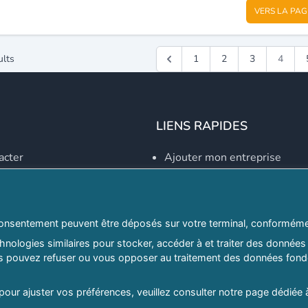
VERS LA PAG
ults
1
2
3
4
LIENS RAPIDES
acter
Ajouter mon entreprise
Créer un compte
Se connecter
Explorer par secteurs
onsentement peuvent être déposés sur votre terminal, conformémen
nologies similaires pour stocker, accéder à et traiter des données 
Explorer par willayas
ous pouvez refuser ou vous opposer au traitement des données fondé
ghreb.com
Le Guide D'Alger, guide-alg
 pour ajuster vos préférences, veuillez consulter notre page dédiée 