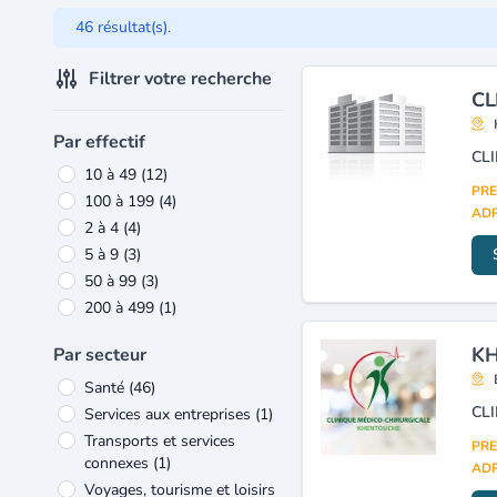
46 résultat(s).
Filtrer votre recherche
CL
Par effectif
CL
10 à 49
(12)
PRE
100 à 199
(4)
ADR
2 à 4
(4)
5 à 9
(3)
50 à 99
(3)
200 à 499
(1)
KH
Par secteur
Santé
(46)
CL
Services aux entreprises
(1)
Transports et services
PRE
connexes
(1)
ADR
Voyages, tourisme et loisirs