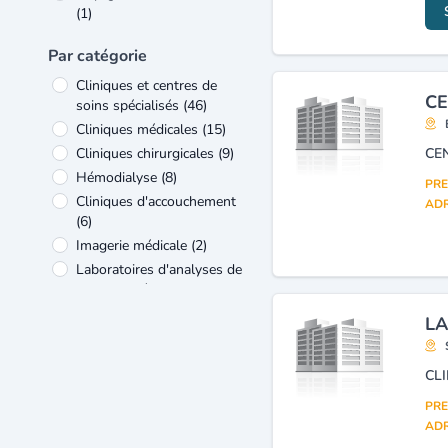
(1)
Par catégorie
Cliniques et centres de
CE
soins spécialisés
(46)
Cliniques médicales
(15)
Cliniques chirurgicales
(9)
CE
Hémodialyse
(8)
PRE
Cliniques d'accouchement
ADR
(6)
Imagerie médicale
(2)
Laboratoires d'analyses de
biologie médicale
(2)
Médecins : néphrologie
(2)
LA
Médecins : pneumologie
(2)
Médecins : radiologie
(radiodiagnostic et imagerie
médicale)
(2)
PRE
ADR