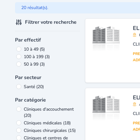
20 résultat(s).
Filtrer votre recherche
EL
Par effectif
10 à 49
(5)
PRE
100 à 199
(3)
ADR
50 à 99
(3)
Par secteur
Santé
(20)
EL
Par catégorie
Cliniques d'accouchement
CL
(20)
Cliniques médicales
(18)
PRE
ADR
Cliniques chirurgicales
(15)
Cliniques et centres de