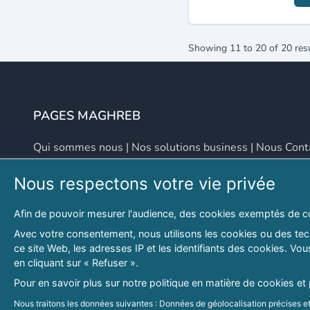
Showing
11
to
20
of
20
res
PAGES MAGHREB
Qui sommes nous
|
Nos solutions business
|
Nous Cont
Nous respectons votre vie privée
NOUS CONTACTER
Afin de pouvoir mesurer l'audience, des cookies exemptés de c
Adresse
Email
Avec votre consentement, nous utilisons les cookies ou des tech
ce site Web, les adresses IP et les identifiants des cookies. V
46 LOT. PETITE PROVENCE SIDI YAHIA
contact@lespagesma
en cliquant sur « Refuser ».
Hydra, Alger (16), Algérie
Pour en savoir plus sur notre politique en matière de cookies et
© 2026 PAGESMAGHREB.COM. ALL RIGHTS RESERVED
Nous traitons les données suivantes : Données de géolocalisation précises et 