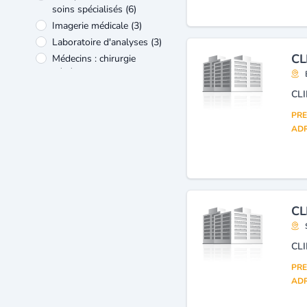
soins spécialisés
(6)
Imagerie médicale
(3)
Laboratoire d'analyses
(3)
CL
Médecins : chirurgie
générale
(3)
Médecins : urologie
(3)
Médecins : chirurgie cardio-
PRE
vasculaire et thoracique
(2)
ADR
Cliniques dentaires
(1)
CL
CL
PRE
ADR