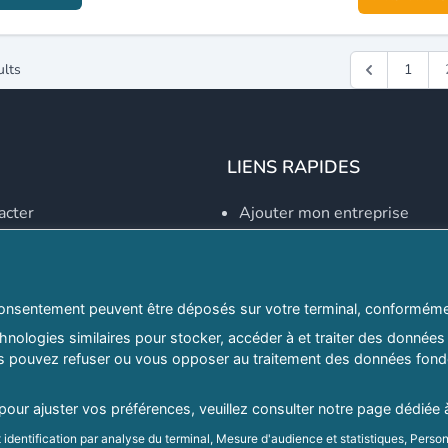
ults
1
LIENS RAPIDES
acter
Ajouter mon entreprise
Créer un compte
Se connecter
Explorer par secteurs
onsentement peuvent être déposés sur votre terminal, conformémen
nologies similaires pour stocker, accéder à et traiter des données 
Explorer par willayas
ous pouvez refuser ou vous opposer au traitement des données fondé
ghreb.com
Le Guide D'Alger, guide-alg
 pour ajuster vos préférences, veuillez consulter notre page dédiée 
Mentions légales
|
Conditions générales d'utilisation
|
Politique d
identification par analyse du terminal, Mesure d'audience et statistiques, Person