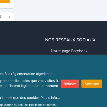
2
NOS RÉSEAUX SOCIAUX
Notre page Facebook
Notre page LinkedIn
Notre page Instagram
t à la réglementation algérienne.
Notre page Twitter
personnelles telles que vos visites à
Refuser
Accepter
 sur l'intérêt légitime à tout moment
er.com
à la politique des cookies
Plus d'info...
e confidentialité
|
Protection de la vie privée
|
Politique de cookie
nalisation du service, Publicités et contenu