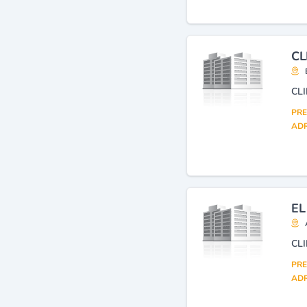
CL
CL
PRE
ADR
EL
PRE
ADR