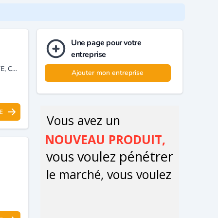
Une page pour votre
entreprise
CLINIQUE MÉDICO-CHIRURGICALE, MÉDECINE GÉNÉRALE ET DIGESTIVE, CHIRURGIE, RADIOLOGIE ET ÉCHOGRAPHIE, CHIRURGIE THORACIQUE, CHIRURGIE INFANTILE, CHIRURGIE VASCULAIRE, NEUROCHIRURGIE, CHIRURGIE ESTHÉTIQUE ET ORL.
Ajouter mon entreprise
E