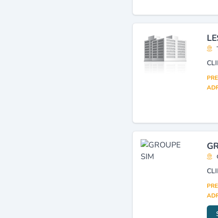
LE
CL
PRE
ADR
GR
PRE
ADR